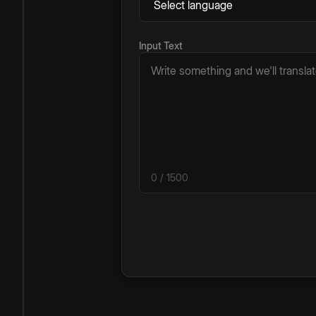
Input Text
0
/ 1500