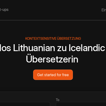
rt-ups
Ei
KONTEXTSENSITIVE ÜBERSETZUNG
los
Lithuanian
zu
Icelandic
Übersetzerin
Get started for free
To