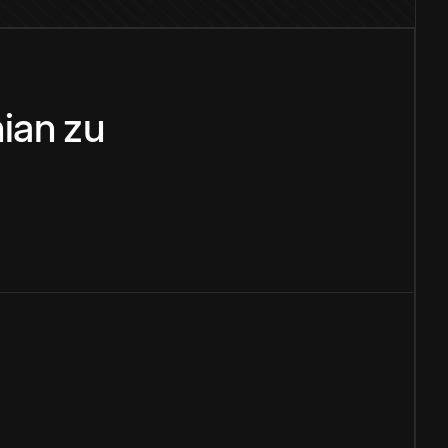
nian
zu