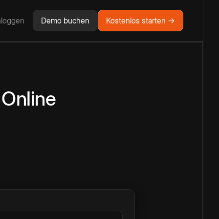
nloggen
Demo buchen
Kostenlos starten →
Online