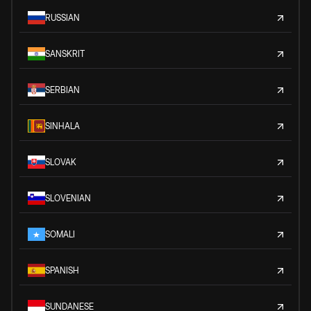
RUSSIAN
SANSKRIT
SERBIAN
SINHALA
SLOVAK
SLOVENIAN
SOMALI
SPANISH
SUNDANESE