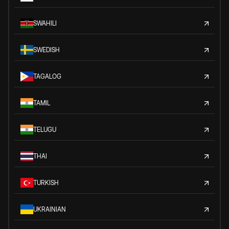
SWAHILI
SWEDISH
TAGALOG
TAMIL
TELUGU
THAI
TURKISH
UKRAINIAN