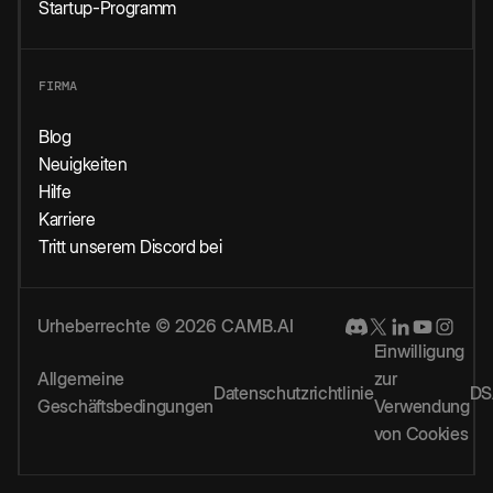
Startup-Programm
FIRMA
Blog
Neuigkeiten
Hilfe
Karriere
Tritt unserem Discord bei
Urheberrechte © 2026 CAMB.AI
Einwilligung
Allgemeine
zur
Datenschutzrichtlinie
DS
Geschäftsbedingungen
Verwendung
von Cookies