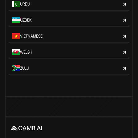
URDU
UZBEK
VIETNAMESE
WELSH
ZULU