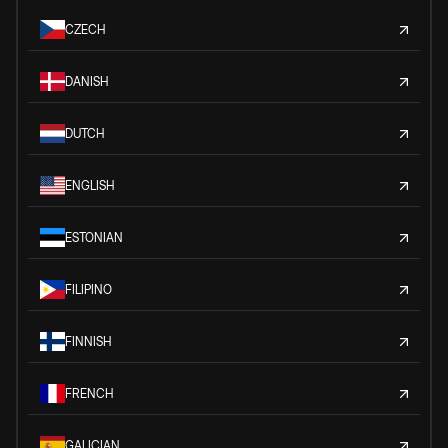
CZECH
DANISH
DUTCH
ENGLISH
ESTONIAN
FILIPINO
FINNISH
FRENCH
GALICIAN