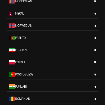
MONGOLIAN
NEPALI
NORWEGIAN
PASHTO
PERSIAN
POLISH
PORTUGUESE
PUNJABI
ROMANIAN