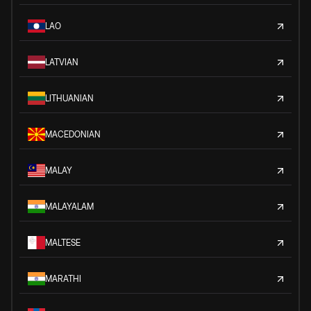
LAO
LATVIAN
LITHUANIAN
MACEDONIAN
MALAY
MALAYALAM
MALTESE
MARATHI