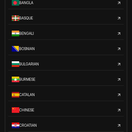
BANGLA
BASQUE
BENGALI
BOSNIAN
BULGARIAN
BURMESE
CATALAN
CHINESE
CROATIAN