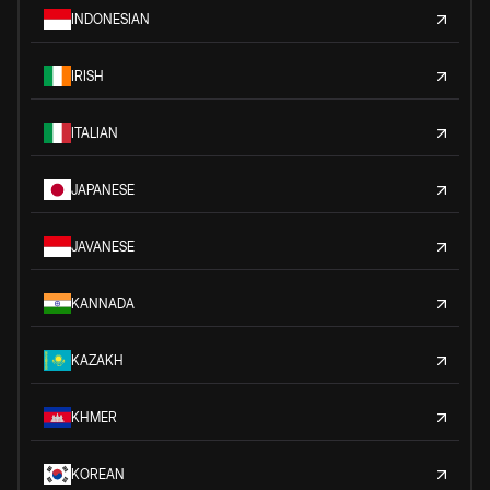
INDONESIAN
IRISH
ITALIAN
JAPANESE
JAVANESE
KANNADA
KAZAKH
KHMER
KOREAN