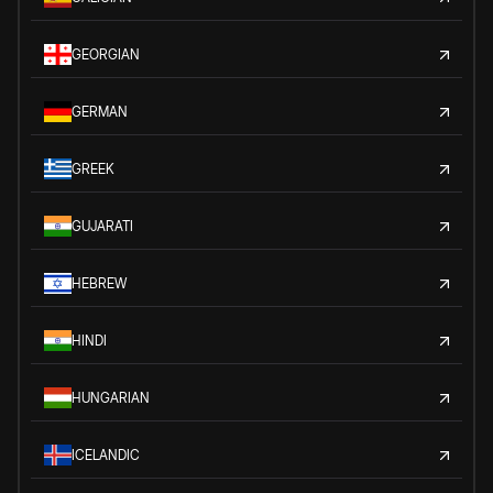
GEORGIAN
GERMAN
GREEK
GUJARATI
HEBREW
HINDI
HUNGARIAN
ICELANDIC