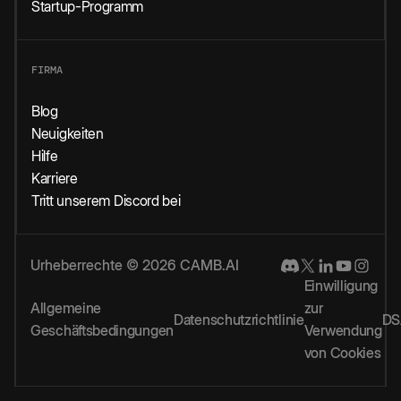
Startup-Programm
FIRMA
Blog
Neuigkeiten
Hilfe
Karriere
Tritt unserem Discord bei
Urheberrechte © 2026 CAMB.AI
Einwilligung
Allgemeine
zur
Datenschutzrichtlinie
DS
Geschäftsbedingungen
Verwendung
von Cookies