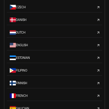
CZECH
DANISH
DUTCH
ENGLISH
ESTONIAN
FILIPINO
FINNISH
FRENCH
GALICIAN