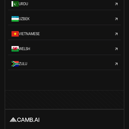
URDU
UZBEK
VIETNAMESE
WELSH
ZULU