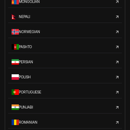
MONGOLIAN
NEPALI
NORWEGIAN
PASHTO
PERSIAN
POLISH
PORTUGUESE
PUNJABI
ROMANIAN