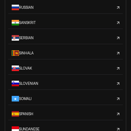
RUSSIAN
SANSKRIT
SERBIAN
SINHALA
SLOVAK
SLOVENIAN
SOMALI
SPANISH
SUNDANESE