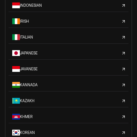
INDONESIAN
IRISH
ITALIAN
JAPANESE
JAVANESE
KANNADA
KAZAKH
KHMER
KOREAN