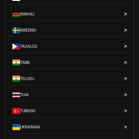
SWAHILI
SWEDISH
TAGALOG
TAMIL
TELUGU
THAI
TURKISH
UKRAINIAN