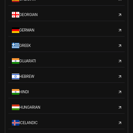
GEORGIAN
GERMAN
GREEK
GUJARATI
HEBREW
HINDI
HUNGARIAN
ICELANDIC