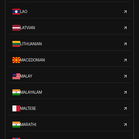
LAO
LATVIAN
LITHUANIAN
MACEDONIAN
MALAY
MALAYALAM
MALTESE
MARATHI