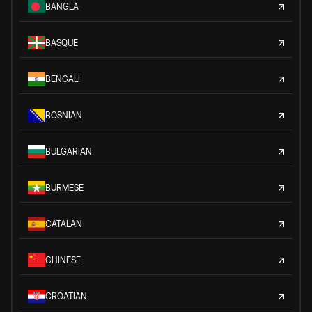
BANGLA
BASQUE
BENGALI
BOSNIAN
BULGARIAN
BURMESE
CATALAN
CHINESE
CROATIAN