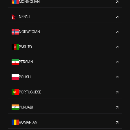
MONGOLIAN
NEPALI
NORWEGIAN
PASHTO
PERSIAN
POLISH
PORTUGUESE
PUNJABI
ROMANIAN