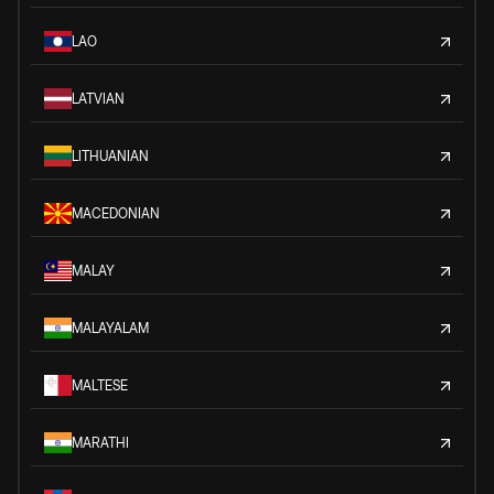
LAO
LATVIAN
LITHUANIAN
MACEDONIAN
MALAY
MALAYALAM
MALTESE
MARATHI