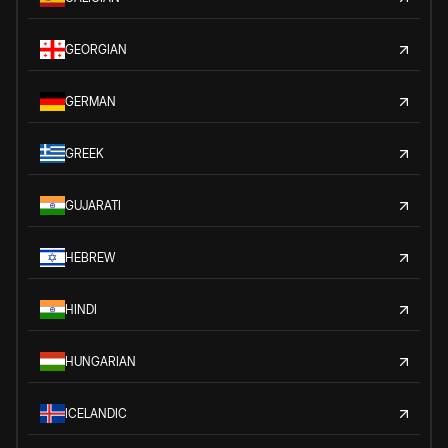
GEORGIAN
GERMAN
GREEK
GUJARATI
HEBREW
HINDI
HUNGARIAN
ICELANDIC