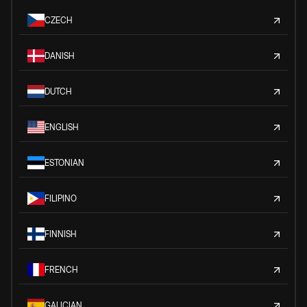
CZECH
DANISH
DUTCH
ENGLISH
ESTONIAN
FILIPINO
FINNISH
FRENCH
GALICIAN