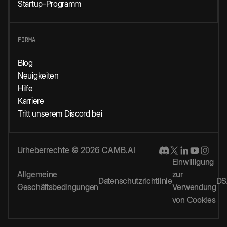
Startup-Programm
FIRMA
Blog
Neuigkeiten
Hilfe
Karriere
Tritt unserem Discord bei
Urheberrechte © 2026 CAMB.AI
Einwilligung
Allgemeine
zur
Datenschutzrichtlinie
DS
Geschäftsbedingungen
Verwendung
von Cookies