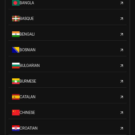
BANGLA
BASQUE
BENGALI
BOSNIAN
BULGARIAN
BURMESE
CATALAN
CHINESE
CROATIAN