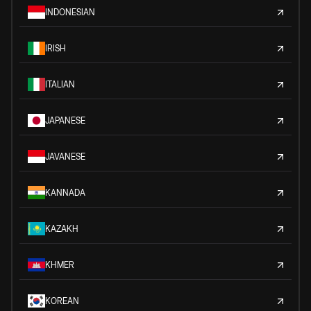
INDONESIAN
IRISH
ITALIAN
JAPANESE
JAVANESE
KANNADA
KAZAKH
KHMER
KOREAN