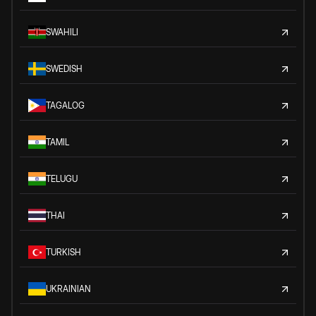
SWAHILI
SWEDISH
TAGALOG
TAMIL
TELUGU
THAI
TURKISH
UKRAINIAN