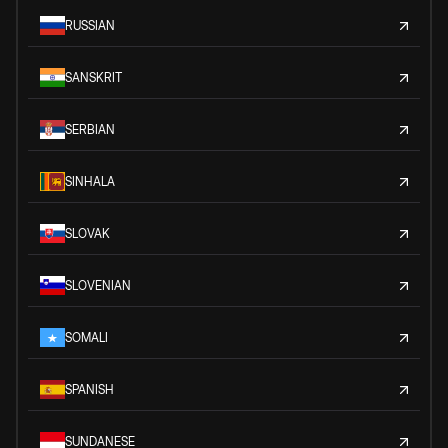
RUSSIAN
SANSKRIT
SERBIAN
SINHALA
SLOVAK
SLOVENIAN
SOMALI
SPANISH
SUNDANESE