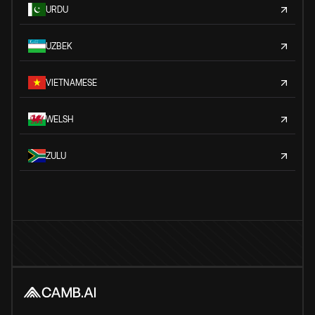
URDU
UZBEK
VIETNAMESE
WELSH
ZULU