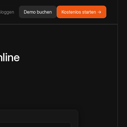
nloggen
Demo buchen
Kostenlos starten →
line