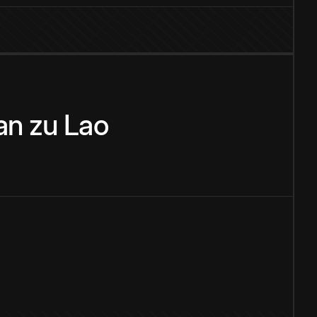
an
zu
Lao