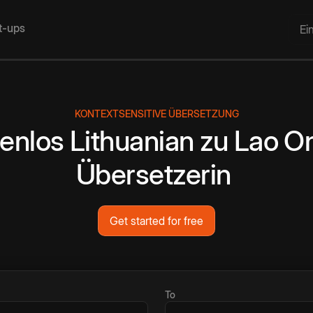
rt-ups
Ei
KONTEXTSENSITIVE ÜBERSETZUNG
enlos
Lithuanian
zu
Lao
On
Übersetzerin
Get started for free
To