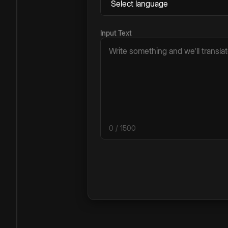
Input Text
0
/ 1500