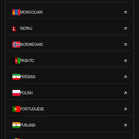
MONGOLIAN
NEPALI
NORWEGIAN
PASHTO
PERSIAN
POLISH
PORTUGUESE
PUNJABI