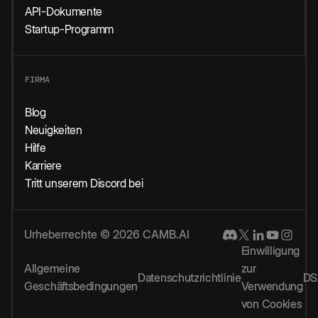
API-Dokumente
Startup-Programm
FIRMA
Blog
Neuigkeiten
Hilfe
Karriere
Tritt unserem Discord bei
Urheberrechte © 2026 CAMB.AI
Einwilligung
Allgemeine
zur
Datenschutzrichtlinie
DS
Geschäftsbedingungen
Verwendung
von Cookies