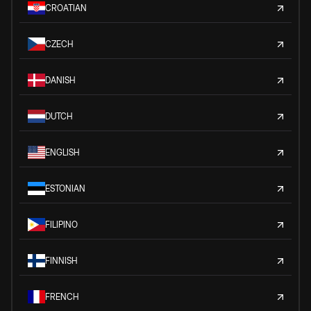
CROATIAN
CZECH
DANISH
DUTCH
ENGLISH
ESTONIAN
FILIPINO
FINNISH
FRENCH