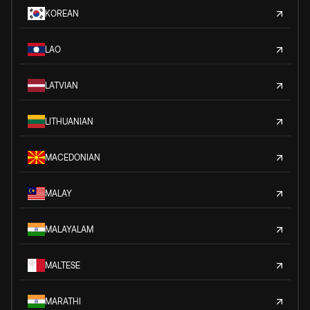
KOREAN
LAO
LATVIAN
LITHUANIAN
MACEDONIAN
MALAY
MALAYALAM
MALTESE
MARATHI