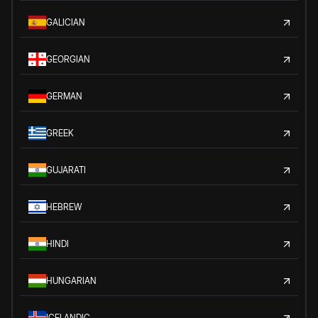
GALICIAN
GEORGIAN
GERMAN
GREEK
GUJARATI
HEBREW
HINDI
HUNGARIAN
ICELANDIC