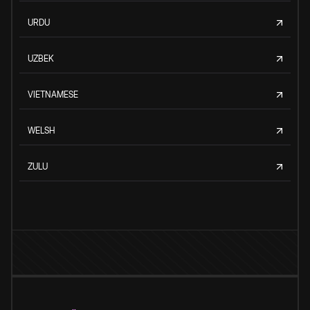
URDU
UZBEK
VIETNAMESE
WELSH
ZULU