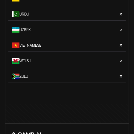
URDU
UZBEK
VIETNAMESE
WELSH
ZULU