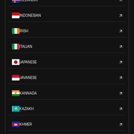
INDONESIAN
IRISH
ITALIAN
JAPANESE
JAVANESE
KANNADA
KAZAKH
KHMER