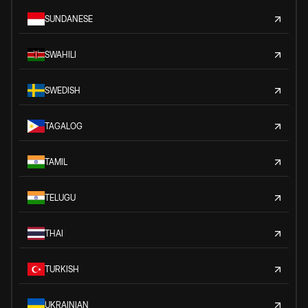
SUNDANESE
SWAHILI
SWEDISH
TAGALOG
TAMIL
TELUGU
THAI
TURKISH
UKRAINIAN