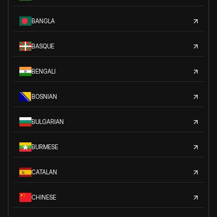
BANGLA
BASQUE
BENGALI
BOSNIAN
BULGARIAN
BURMESE
CATALAN
CHINESE