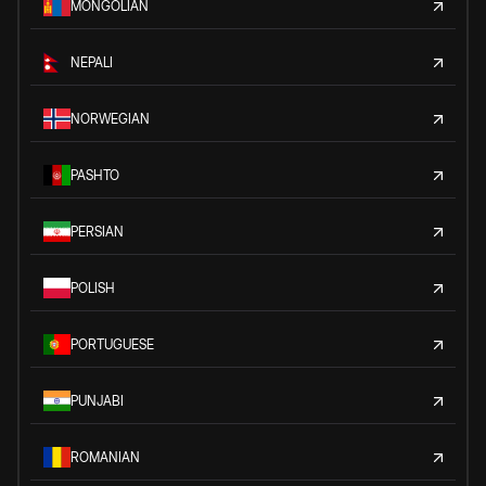
MONGOLIAN
NEPALI
NORWEGIAN
PASHTO
PERSIAN
POLISH
PORTUGUESE
PUNJABI
ROMANIAN