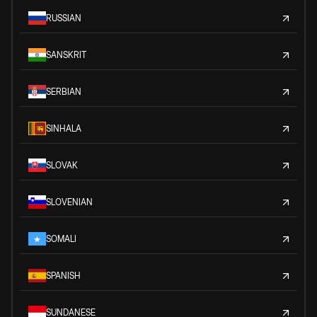
RUSSIAN
SANSKRIT
SERBIAN
SINHALA
SLOVAK
SLOVENIAN
SOMALI
SPANISH
SUNDANESE