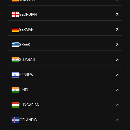
GEORGIAN
GERMAN
GREEK
GUJARATI
HEBREW
HINDI
HUNGARIAN
ICELANDIC