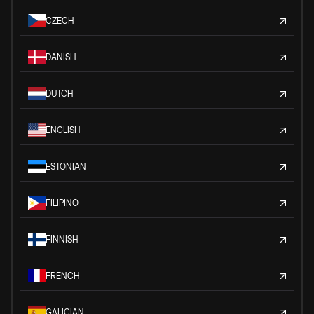
CZECH
DANISH
DUTCH
ENGLISH
ESTONIAN
FILIPINO
FINNISH
FRENCH
GALICIAN