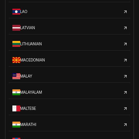
LAO
LATVIAN
LITHUANIAN
MACEDONIAN
MALAY
MALAYALAM
MALTESE
MARATHI