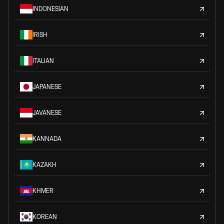
INDONESIAN
IRISH
ITALIAN
JAPANESE
JAVANESE
KANNADA
KAZAKH
KHMER
KOREAN