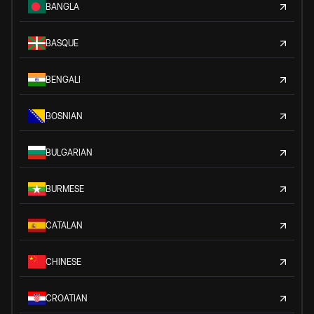
BANGLA
BASQUE
BENGALI
BOSNIAN
BULGARIAN
BURMESE
CATALAN
CHINESE
CROATIAN