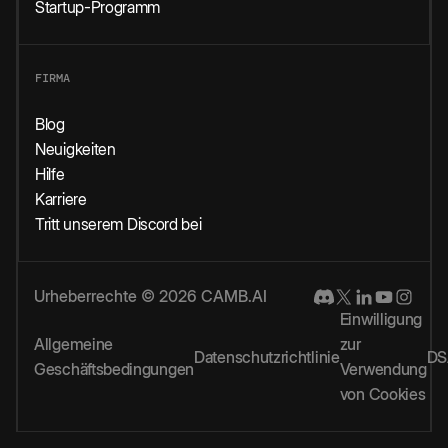
Startup-Programm
FIRMA
Blog
Neuigkeiten
Hilfe
Karriere
Tritt unserem Discord bei
Urheberrechte © 2026 CAMB.AI
Einwilligung
Allgemeine
zur
Datenschutzrichtlinie
DS
Geschäftsbedingungen
Verwendung
von Cookies