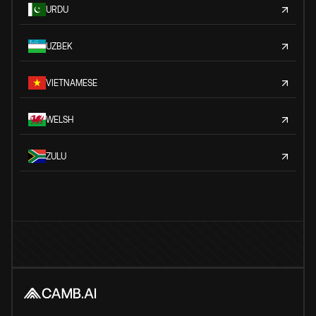
URDU
UZBEK
VIETNAMESE
WELSH
ZULU