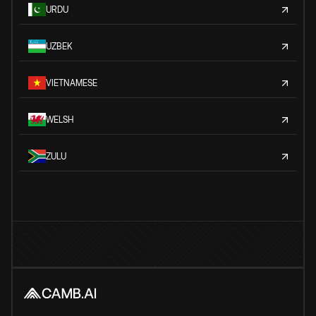
URDU
UZBEK
VIETNAMESE
WELSH
ZULU