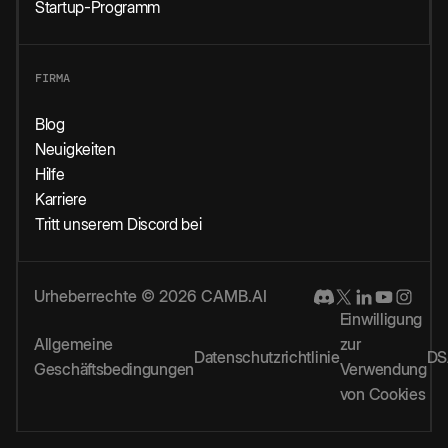
Startup-Programm
FIRMA
Blog
Neuigkeiten
Hilfe
Karriere
Tritt unserem Discord bei
Urheberrechte © 2026 CAMB.AI
Einwilligung
Allgemeine
zur
Datenschutzrichtlinie
DS
Geschäftsbedingungen
Verwendung
von Cookies