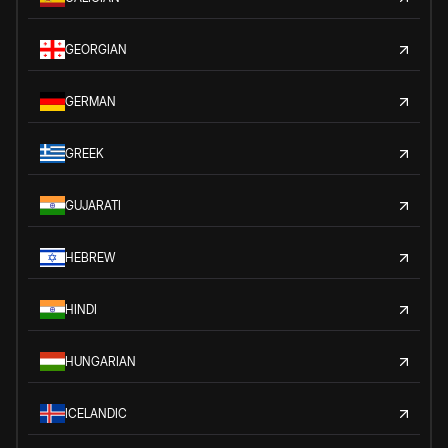
GEORGIAN
GERMAN
GREEK
GUJARATI
HEBREW
HINDI
HUNGARIAN
ICELANDIC