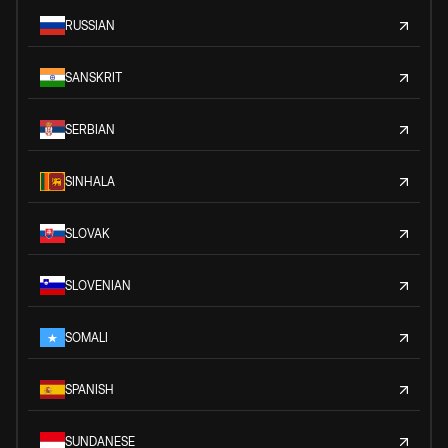
RUSSIAN
SANSKRIT
SERBIAN
SINHALA
SLOVAK
SLOVENIAN
SOMALI
SPANISH
SUNDANESE