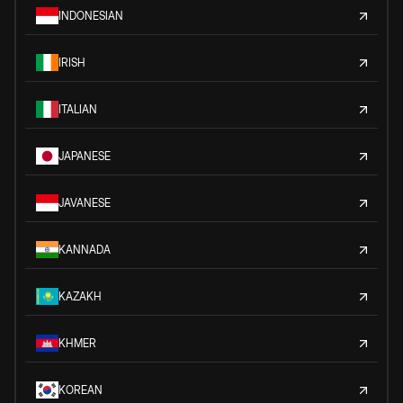
INDONESIAN
IRISH
ITALIAN
JAPANESE
JAVANESE
KANNADA
KAZAKH
KHMER
KOREAN