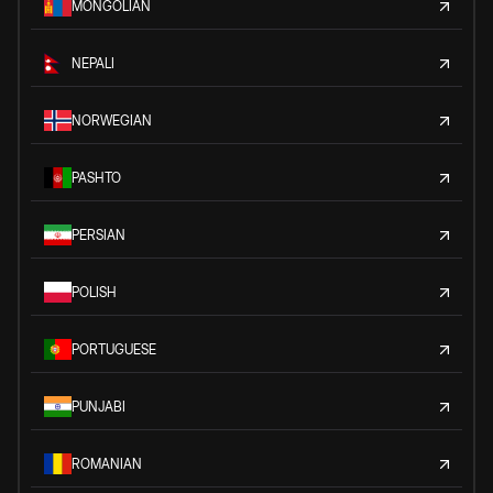
MONGOLIAN
NEPALI
NORWEGIAN
PASHTO
PERSIAN
POLISH
PORTUGUESE
PUNJABI
ROMANIAN