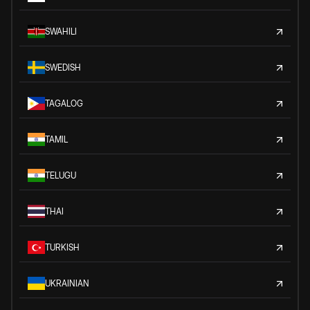
SWAHILI
SWEDISH
TAGALOG
TAMIL
TELUGU
THAI
TURKISH
UKRAINIAN