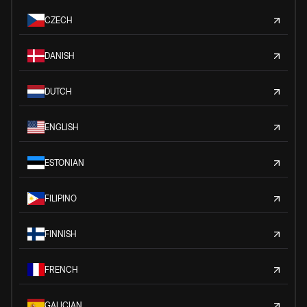
CZECH
DANISH
DUTCH
ENGLISH
ESTONIAN
FILIPINO
FINNISH
FRENCH
GALICIAN