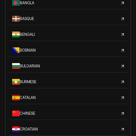
BANGLA
BASQUE
BENGALI
BOSNIAN
BULGARIAN
BURMESE
CATALAN
CHINESE
CROATIAN