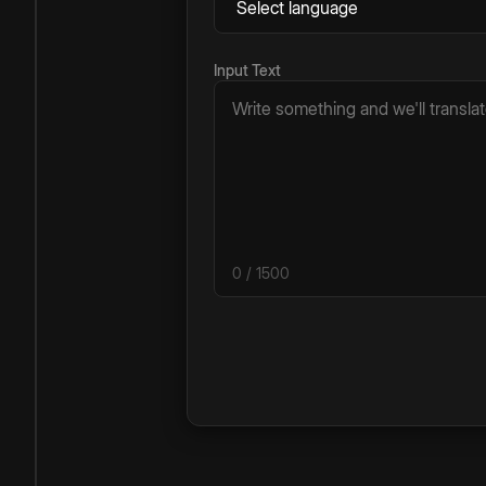
Input Text
0
/ 1500