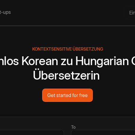
rt-ups
Ei
KONTEXTSENSITIVE ÜBERSETZUNG
nlos
Korean
zu
Hungarian
Übersetzerin
Get started for free
To