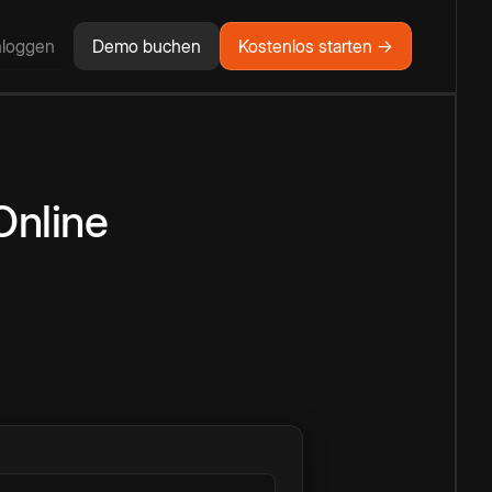
nloggen
Demo buchen
Kostenlos starten →
Online