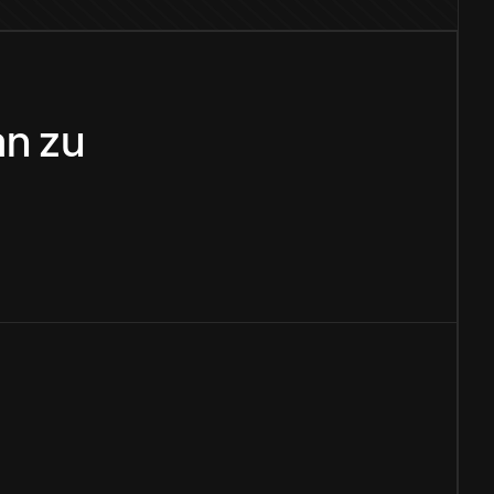
an
zu