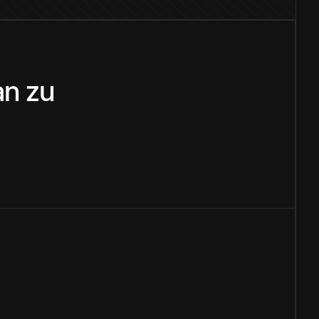
an
zu