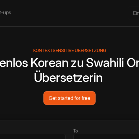
rt-ups
Ei
KONTEXTSENSITIVE ÜBERSETZUNG
enlos
Korean
zu
Swahili
On
Übersetzerin
Get started for free
To