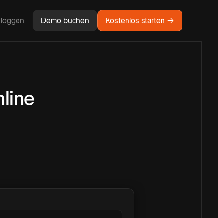
nloggen
Demo buchen
Kostenlos starten →
line