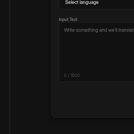
Input Text
0
/ 1500