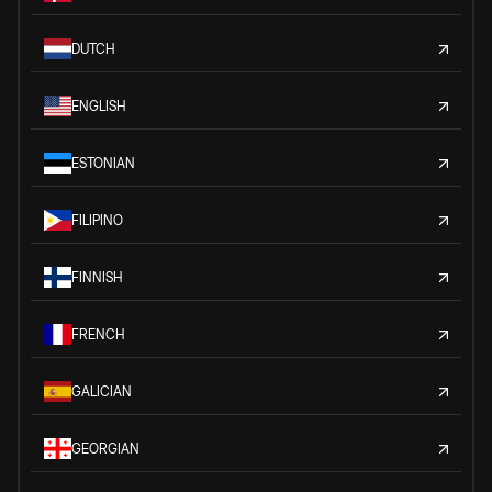
DUTCH
ENGLISH
ESTONIAN
FILIPINO
FINNISH
FRENCH
GALICIAN
GEORGIAN