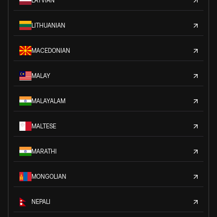
LATVIAN
LITHUANIAN
MACEDONIAN
MALAY
MALAYALAM
MALTESE
MARATHI
MONGOLIAN
NEPALI