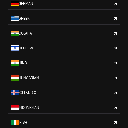
GERMAN
GREEK
GUJARATI
HEBREW
HINDI
HUNGARIAN
ICELANDIC
INDONESIAN
IRISH