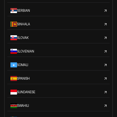
SERBIAN
SINHALA
SLOVAK
SLOVENIAN
SOMALI
SPANISH
SUNDANESE
SWAHILI