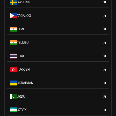
SWEDISH
TAGALOG
TAMIL
TELUGU
THAI
TURKISH
UKRAINIAN
URDU
UZBEK