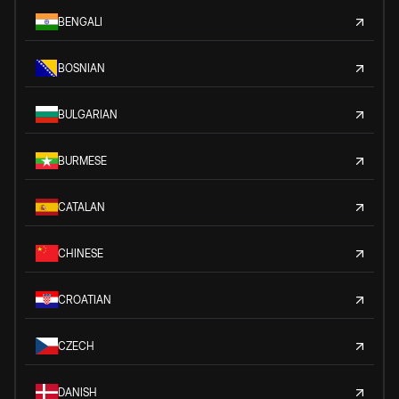
BENGALI
BOSNIAN
BULGARIAN
BURMESE
CATALAN
CHINESE
CROATIAN
CZECH
DANISH