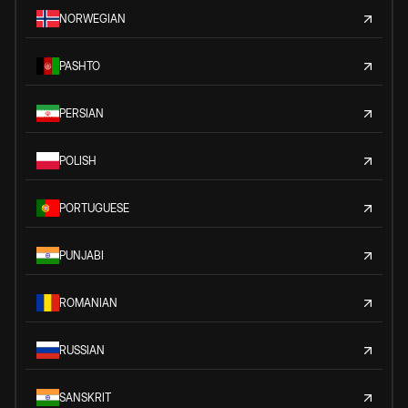
NORWEGIAN
PASHTO
PERSIAN
POLISH
PORTUGUESE
PUNJABI
ROMANIAN
RUSSIAN
SANSKRIT