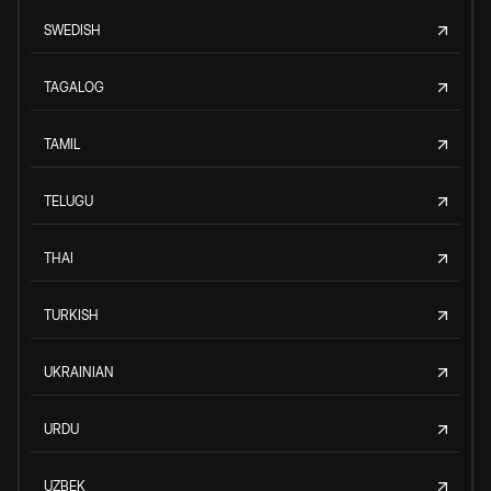
SWEDISH
TAGALOG
TAMIL
TELUGU
THAI
TURKISH
UKRAINIAN
URDU
UZBEK