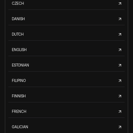
CZECH
DANISH
DUTCH
ENGLISH
ESTONIAN
FILIPINO
FINNISH
FRENCH
GALICIAN