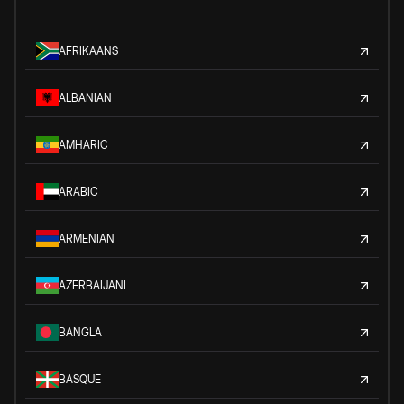
AFRIKAANS
ALBANIAN
AMHARIC
ARABIC
ARMENIAN
AZERBAIJANI
BANGLA
BASQUE