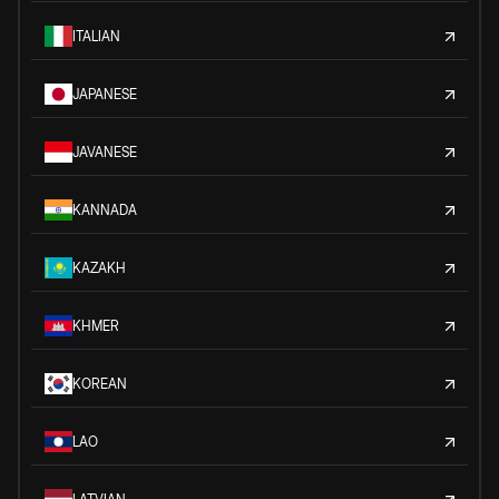
ITALIAN
JAPANESE
JAVANESE
KANNADA
KAZAKH
KHMER
KOREAN
LAO