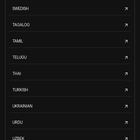
SWEDISH
TAGALOG
TAMIL
TELUGU
THAI
TURKISH
UKRAINIAN
URDU
UZBEK