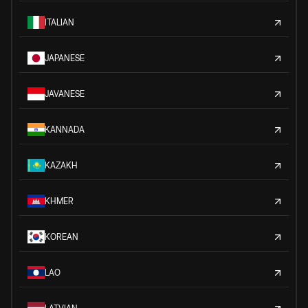
ITALIAN
JAPANESE
JAVANESE
KANNADA
KAZAKH
KHMER
KOREAN
LAO