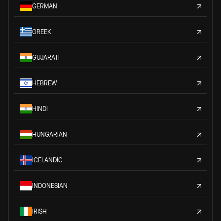
GERMAN
GREEK
GUJARATI
HEBREW
HINDI
HUNGARIAN
ICELANDIC
INDONESIAN
IRISH