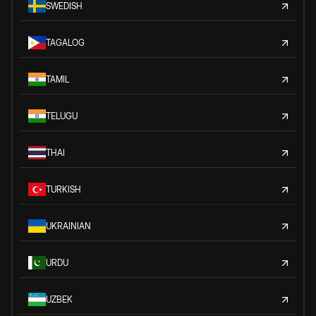
SWEDISH
TAGALOG
TAMIL
TELUGU
THAI
TURKISH
UKRAINIAN
URDU
UZBEK