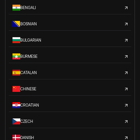
BENGALI
BOSNIAN
BULGARIAN
BURMESE
CATALAN
CHINESE
CROATIAN
CZECH
DANISH