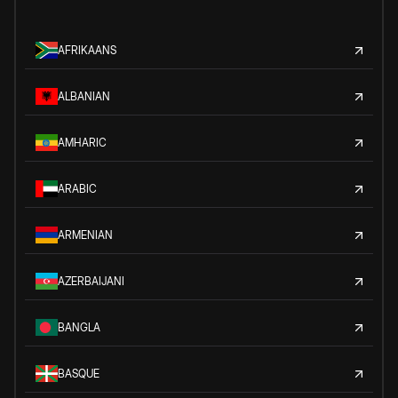
AFRIKAANS
ALBANIAN
AMHARIC
ARABIC
ARMENIAN
AZERBAIJANI
BANGLA
BASQUE