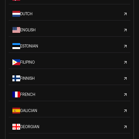
DUTCH
ENGLISH
ESTONIAN
FILIPINO
FINNISH
FRENCH
GALICIAN
GEORGIAN