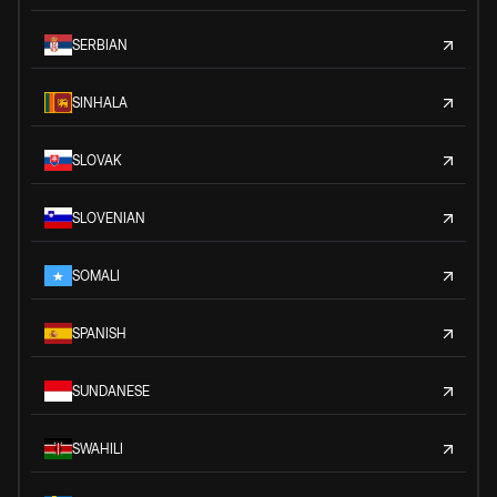
SERBIAN
SINHALA
SLOVAK
SLOVENIAN
SOMALI
SPANISH
SUNDANESE
SWAHILI