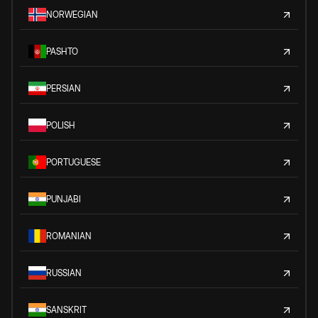
NORWEGIAN
PASHTO
PERSIAN
POLISH
PORTUGUESE
PUNJABI
ROMANIAN
RUSSIAN
SANSKRIT