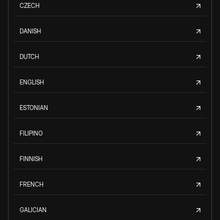
CZECH
DANISH
DUTCH
ENGLISH
ESTONIAN
FILIPINO
FINNISH
FRENCH
GALICIAN