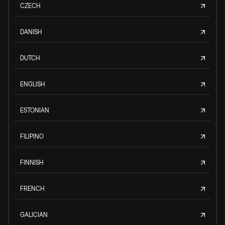
CZECH
DANISH
DUTCH
ENGLISH
ESTONIAN
FILIPINO
FINNISH
FRENCH
GALICIAN