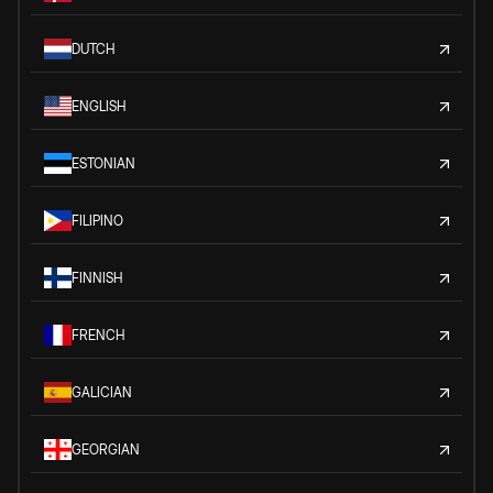
DUTCH
ENGLISH
ESTONIAN
FILIPINO
FINNISH
FRENCH
GALICIAN
GEORGIAN