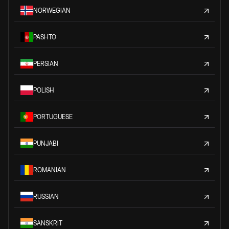
NORWEGIAN
PASHTO
PERSIAN
POLISH
PORTUGUESE
PUNJABI
ROMANIAN
RUSSIAN
SANSKRIT