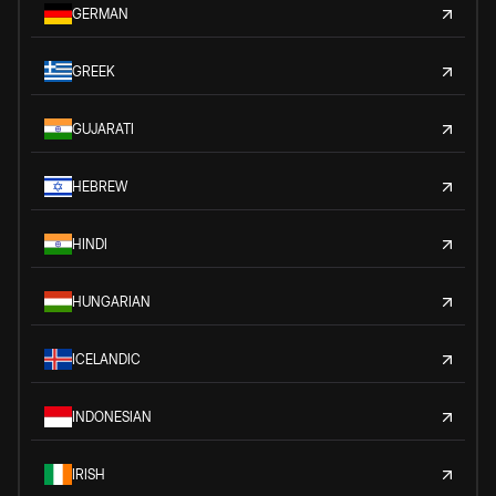
GERMAN
GREEK
GUJARATI
HEBREW
HINDI
HUNGARIAN
ICELANDIC
INDONESIAN
IRISH