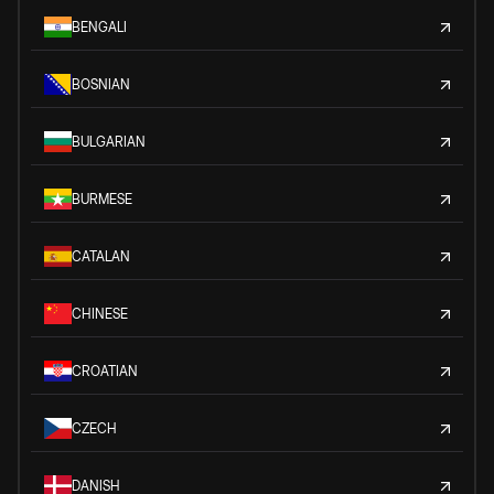
BENGALI
BOSNIAN
BULGARIAN
BURMESE
CATALAN
CHINESE
CROATIAN
CZECH
DANISH