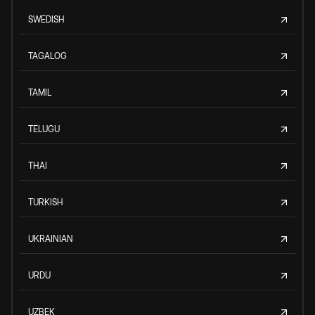
SWEDISH
TAGALOG
TAMIL
TELUGU
THAI
TURKISH
UKRAINIAN
URDU
UZBEK