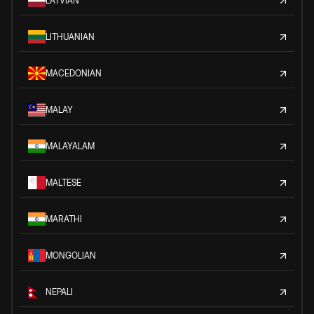
LATVIAN
LITHUANIAN
MACEDONIAN
MALAY
MALAYALAM
MALTESE
MARATHI
MONGOLIAN
NEPALI