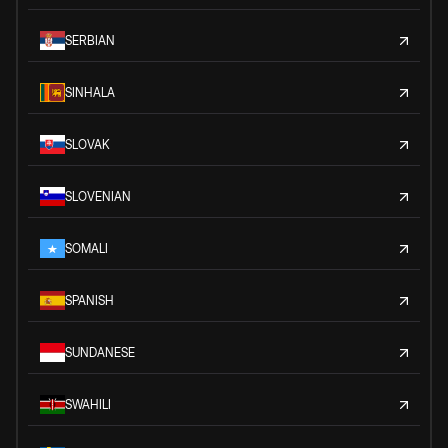
SERBIAN
SINHALA
SLOVAK
SLOVENIAN
SOMALI
SPANISH
SUNDANESE
SWAHILI