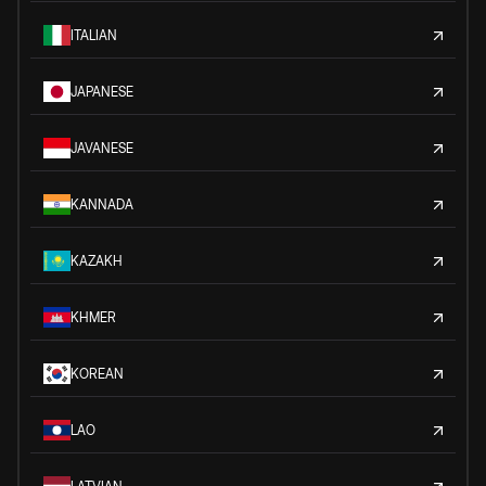
ITALIAN
JAPANESE
JAVANESE
KANNADA
KAZAKH
KHMER
KOREAN
LAO