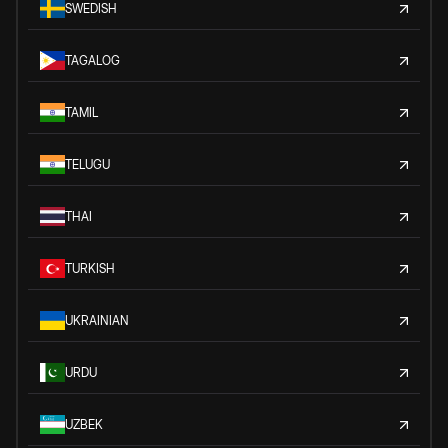
SWEDISH
TAGALOG
TAMIL
TELUGU
THAI
TURKISH
UKRAINIAN
URDU
UZBEK