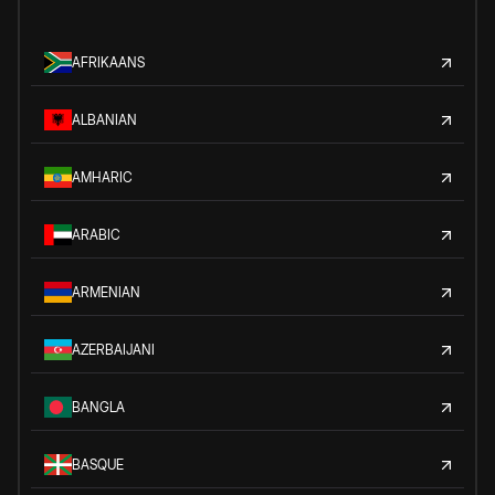
AFRIKAANS
ALBANIAN
AMHARIC
ARABIC
ARMENIAN
AZERBAIJANI
BANGLA
BASQUE