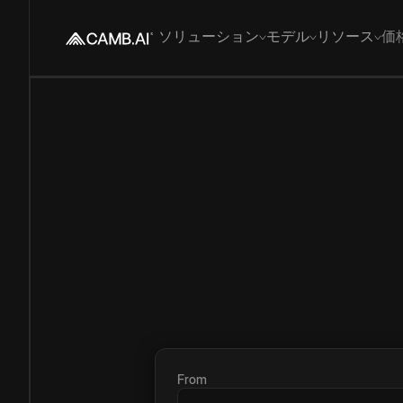
ソリューション
モデル
リソース
価
From