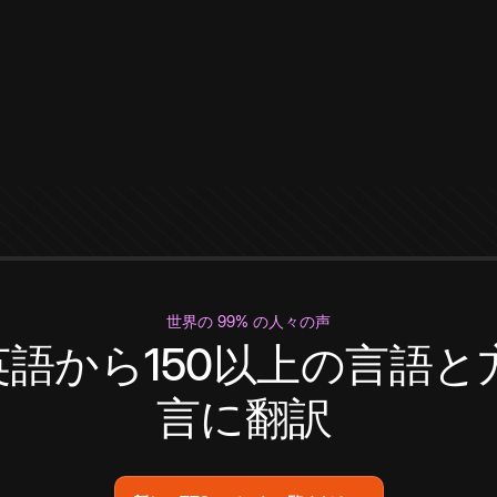
世界の 99% の人々の声
英語から150以上の言語と
言に翻訳