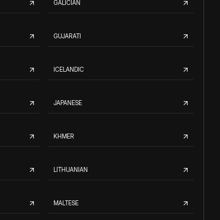
GALICIAN
GUJARATI
ICELANDIC
JAPANESE
KHMER
LITHUANIAN
MALTESE