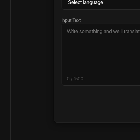
Input Text
0
/ 1500