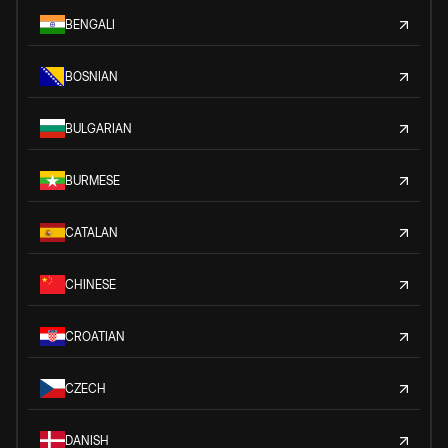
BENGALI
BOSNIAN
BULGARIAN
BURMESE
CATALAN
CHINESE
CROATIAN
CZECH
DANISH