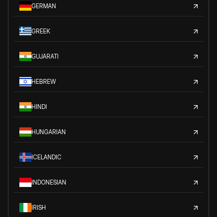
GERMAN
GREEK
GUJARATI
HEBREW
HINDI
HUNGARIAN
ICELANDIC
INDONESIAN
IRISH