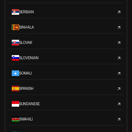
SERBIAN
SINHALA
SLOVAK
SLOVENIAN
SOMALI
SPANISH
SUNDANESE
SWAHILI