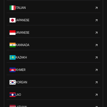
ITALIAN
JAPANESE
JAVANESE
KANNADA
KAZAKH
KHMER
KOREAN
LAO