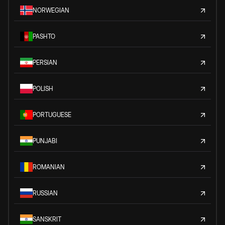
NORWEGIAN
PASHTO
PERSIAN
POLISH
PORTUGUESE
PUNJABI
ROMANIAN
RUSSIAN
SANSKRIT