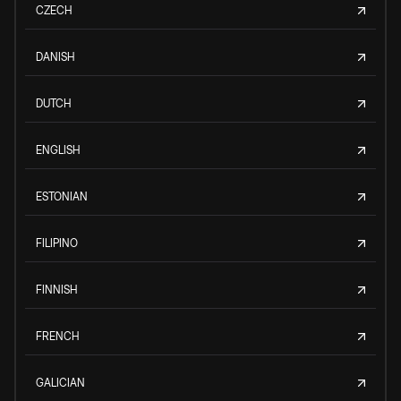
CZECH
DANISH
DUTCH
ENGLISH
ESTONIAN
FILIPINO
FINNISH
FRENCH
GALICIAN