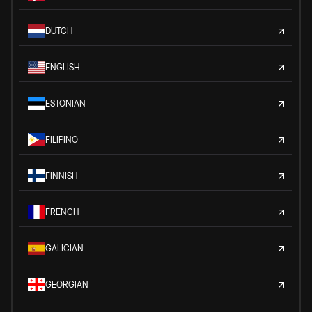
DUTCH
ENGLISH
ESTONIAN
FILIPINO
FINNISH
FRENCH
GALICIAN
GEORGIAN