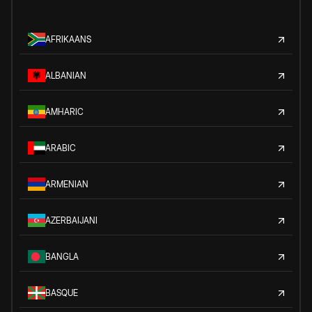
AFRIKAANS
ALBANIAN
AMHARIC
ARABIC
ARMENIAN
AZERBAIJANI
BANGLA
BASQUE