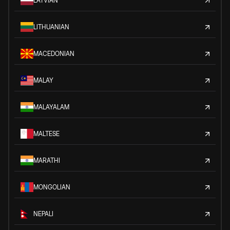
LATVIAN
LITHUANIAN
MACEDONIAN
MALAY
MALAYALAM
MALTESE
MARATHI
MONGOLIAN
NEPALI