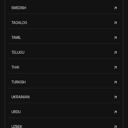
SWEDISH
TAGALOG
TAMIL
TELUGU
THAI
TURKISH
UKRAINIAN
URDU
UZBEK