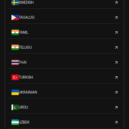
SWEDISH
TAGALOG
TAMIL
TELUGU
THAI
TURKISH
UKRAINIAN
URDU
UZBEK