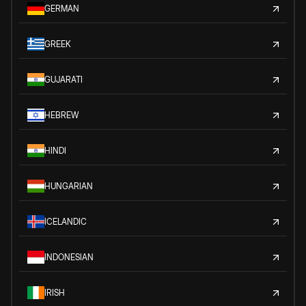
GERMAN
GREEK
GUJARATI
HEBREW
HINDI
HUNGARIAN
ICELANDIC
INDONESIAN
IRISH