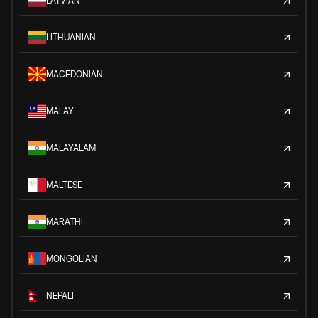
LATVIAN
LITHUANIAN
MACEDONIAN
MALAY
MALAYALAM
MALTESE
MARATHI
MONGOLIAN
NEPALI