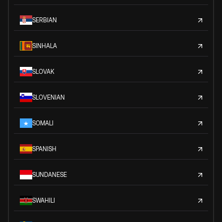
SERBIAN
SINHALA
SLOVAK
SLOVENIAN
SOMALI
SPANISH
SUNDANESE
SWAHILI