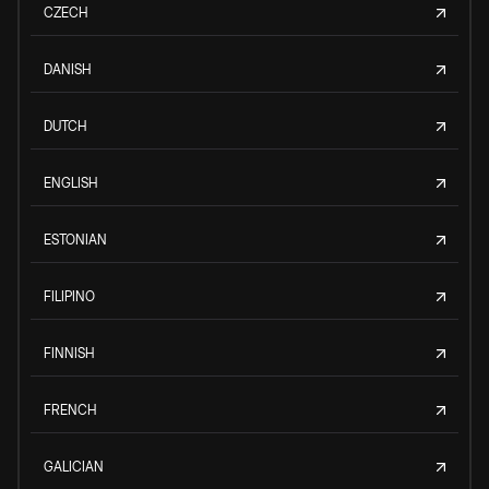
CZECH
DANISH
DUTCH
ENGLISH
ESTONIAN
FILIPINO
FINNISH
FRENCH
GALICIAN