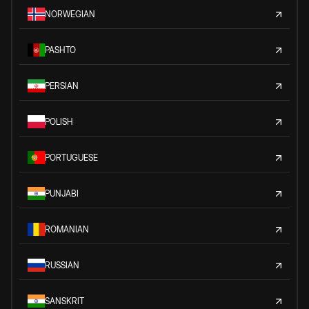
NORWEGIAN
PASHTO
PERSIAN
POLISH
PORTUGUESE
PUNJABI
ROMANIAN
RUSSIAN
SANSKRIT