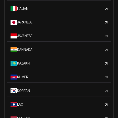
ITALIAN
JAPANESE
JAVANESE
KANNADA
KAZAKH
KHMER
KOREAN
LAO