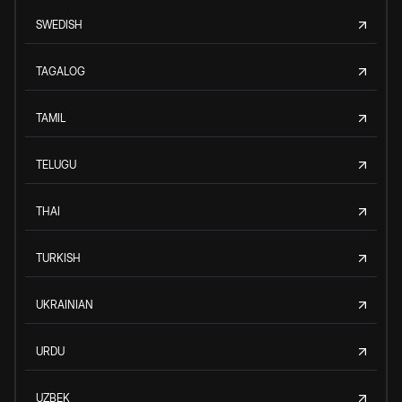
SWEDISH
TAGALOG
TAMIL
TELUGU
THAI
TURKISH
UKRAINIAN
URDU
UZBEK