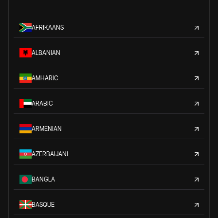
AFRIKAANS
ALBANIAN
AMHARIC
ARABIC
ARMENIAN
AZERBAIJANI
BANGLA
BASQUE