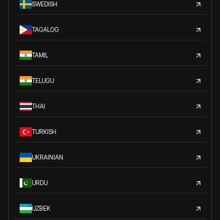
SWEDISH
TAGALOG
TAMIL
TELUGU
THAI
TURKISH
UKRAINIAN
URDU
UZBEK