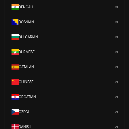
BENGALI
BOSNIAN
BULGARIAN
BURMESE
CATALAN
CHINESE
CROATIAN
CZECH
DANISH