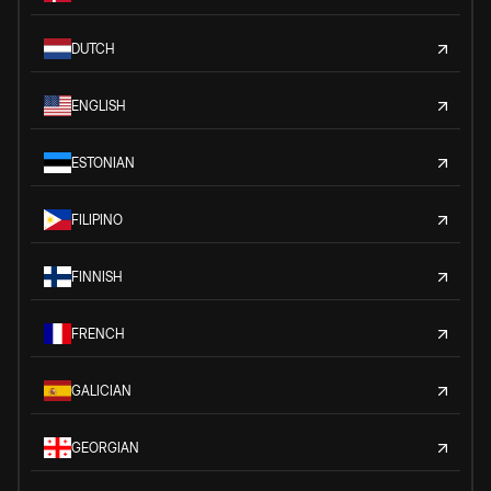
DUTCH
ENGLISH
ESTONIAN
FILIPINO
FINNISH
FRENCH
GALICIAN
GEORGIAN