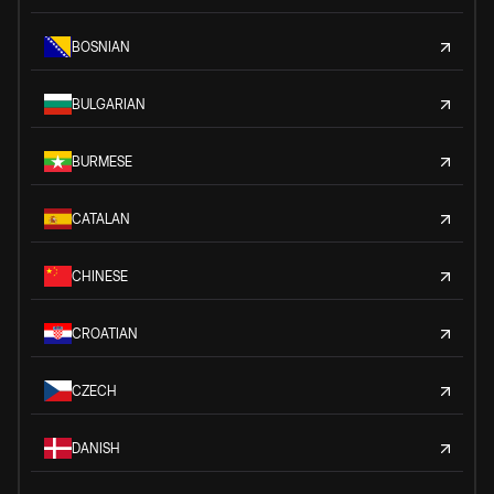
BOSNIAN
BULGARIAN
BURMESE
CATALAN
CHINESE
CROATIAN
CZECH
DANISH