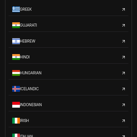
GREEK
GUJARATI
HEBREW
HINDI
HUNGARIAN
ICELANDIC
INDONESIAN
IRISH
ITALIAN