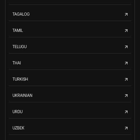
TAGALOG
TAMIL
TELUGU
THAI
TURKISH
UKRAINIAN
URDU
UZBEK