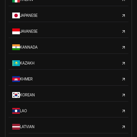
JAPANESE
JAVANESE
KANNADA
KAZAKH
KHMER
KOREAN
LAO
LATVIAN