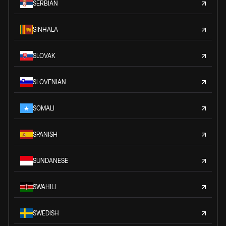
SERBIAN
SINHALA
SLOVAK
SLOVENIAN
SOMALI
SPANISH
SUNDANESE
SWAHILI
SWEDISH