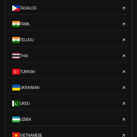
TAGALOG
TAMIL
TELUGU
THAI
TURKISH
UKRAINIAN
URDU
UZBEK
VIETNAMESE