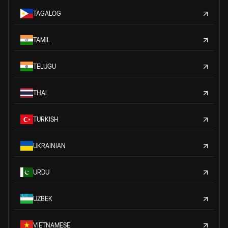
TAGALOG
TAMIL
TELUGU
THAI
TURKISH
UKRAINIAN
URDU
UZBEK
VIETNAMESE