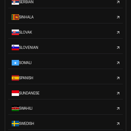
SERBIAN
SINHALA
SLOVAK
SLOVENIAN
SOMALI
SPANISH
SUNDANESE
SWAHILI
SWEDISH