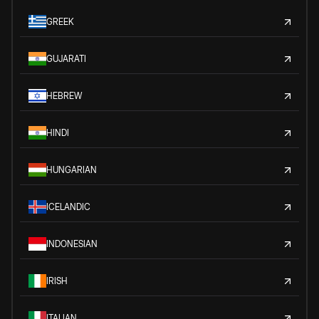
GREEK
GUJARATI
HEBREW
HINDI
HUNGARIAN
ICELANDIC
INDONESIAN
IRISH
ITALIAN