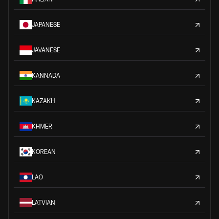
JAPANESE
JAVANESE
KANNADA
KAZAKH
KHMER
KOREAN
LAO
LATVIAN