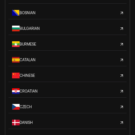
BOSNIAN
BULGARIAN
BURMESE
CATALAN
CHINESE
CROATIAN
CZECH
DANISH