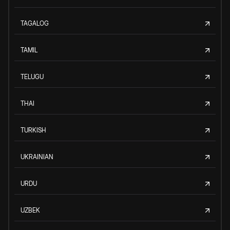
TAGALOG
TAMIL
TELUGU
THAI
TURKISH
UKRAINIAN
URDU
UZBEK