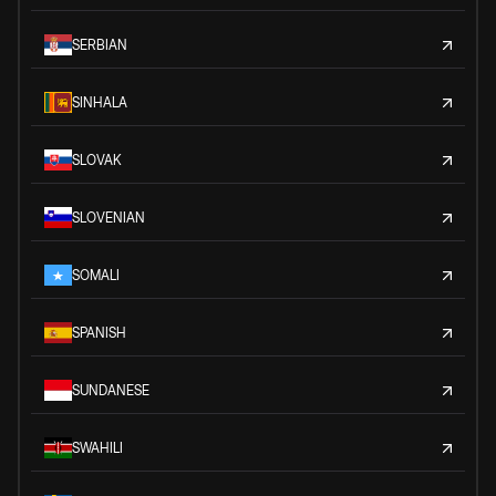
SERBIAN
SINHALA
SLOVAK
SLOVENIAN
SOMALI
SPANISH
SUNDANESE
SWAHILI