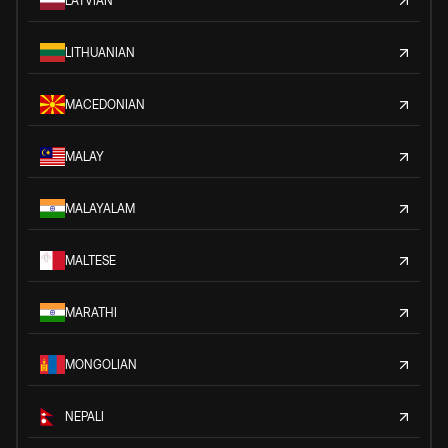
LATVIAN
LITHUANIAN
MACEDONIAN
MALAY
MALAYALAM
MALTESE
MARATHI
MONGOLIAN
NEPALI