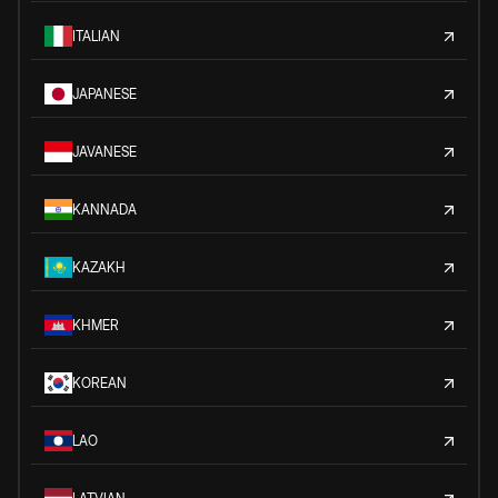
ITALIAN
JAPANESE
JAVANESE
KANNADA
KAZAKH
KHMER
KOREAN
LAO