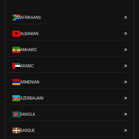
AFRIKAANS
ALBANIAN
AMHARIC
ARABIC
ARMENIAN
AZERBAIJANI
BANGLA
BASQUE