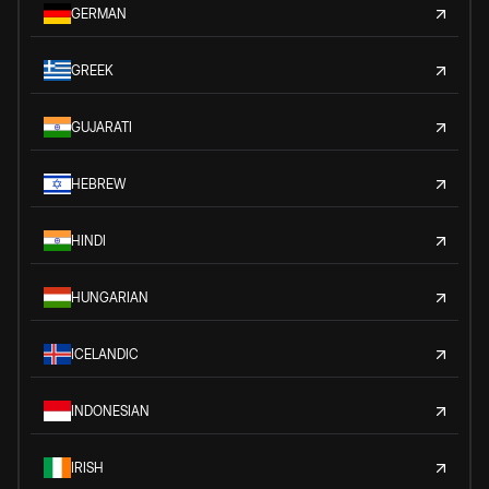
GERMAN
GREEK
GUJARATI
HEBREW
HINDI
HUNGARIAN
ICELANDIC
INDONESIAN
IRISH