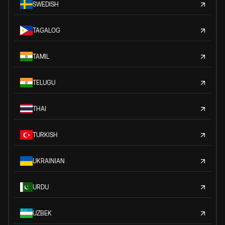
SWEDISH
TAGALOG
TAMIL
TELUGU
THAI
TURKISH
UKRAINIAN
URDU
UZBEK