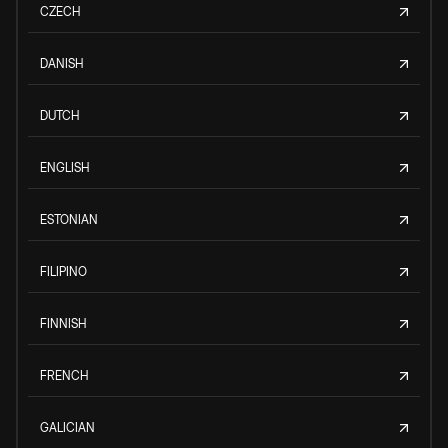
CZECH
DANISH
DUTCH
ENGLISH
ESTONIAN
FILIPINO
FINNISH
FRENCH
GALICIAN