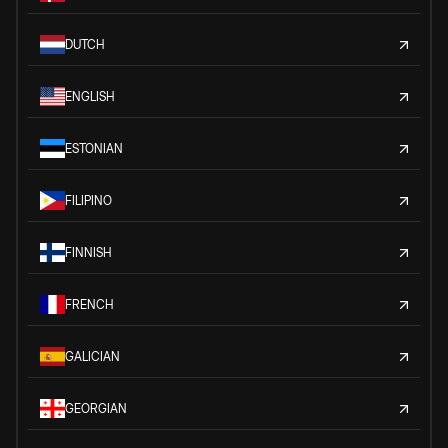
DUTCH
ENGLISH
ESTONIAN
FILIPINO
FINNISH
FRENCH
GALICIAN
GEORGIAN