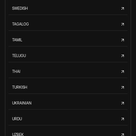
SWEDISH
TAGALOG
TAMIL
TELUGU
THAI
TURKISH
UKRAINIAN
URDU
UZBEK