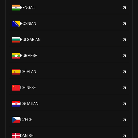
BENGALI
BOSNIAN
BULGARIAN
BURMESE
CATALAN
CHINESE
CROATIAN
CZECH
DANISH