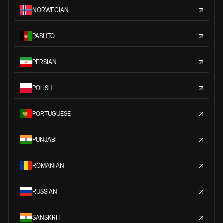
NORWEGIAN
PASHTO
PERSIAN
POLISH
PORTUGUESE
PUNJABI
ROMANIAN
RUSSIAN
SANSKRIT