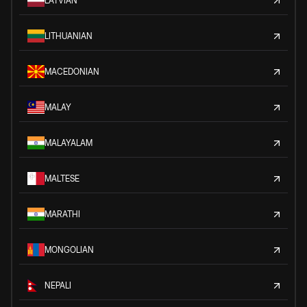
LATVIAN
LITHUANIAN
MACEDONIAN
MALAY
MALAYALAM
MALTESE
MARATHI
MONGOLIAN
NEPALI