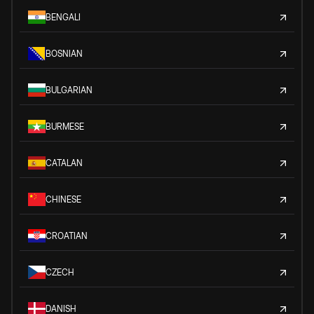
BENGALI
BOSNIAN
BULGARIAN
BURMESE
CATALAN
CHINESE
CROATIAN
CZECH
DANISH