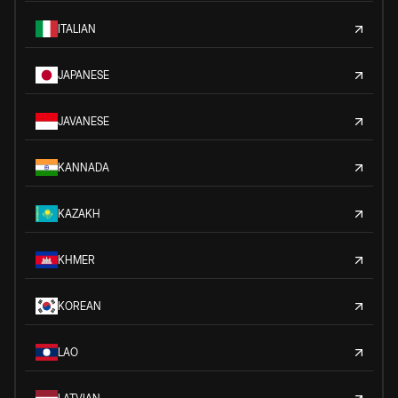
ITALIAN
JAPANESE
JAVANESE
KANNADA
KAZAKH
KHMER
KOREAN
LAO