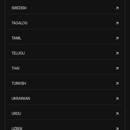
SWEDISH
TAGALOG
TAMIL
TELUGU
THAI
TURKISH
UKRAINIAN
URDU
UZBEK