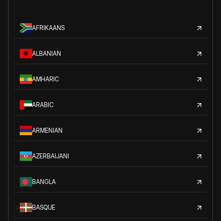
AFRIKAANS
ALBANIAN
AMHARIC
ARABIC
ARMENIAN
AZERBAIJANI
BANGLA
BASQUE