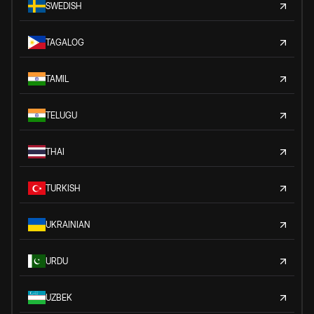
SWEDISH
TAGALOG
TAMIL
TELUGU
THAI
TURKISH
UKRAINIAN
URDU
UZBEK