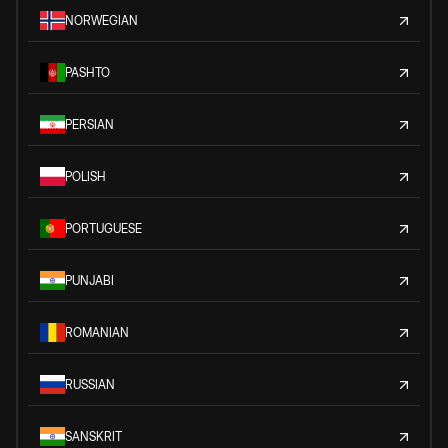
NORWEGIAN
PASHTO
PERSIAN
POLISH
PORTUGUESE
PUNJABI
ROMANIAN
RUSSIAN
SANSKRIT