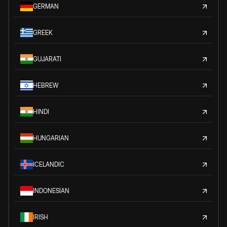
GERMAN
GREEK
GUJARATI
HEBREW
HINDI
HUNGARIAN
ICELANDIC
INDONESIAN
IRISH