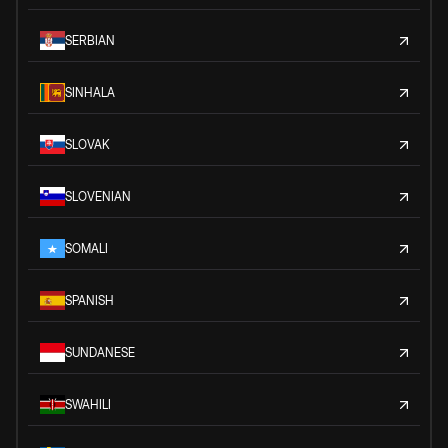
SERBIAN
SINHALA
SLOVAK
SLOVENIAN
SOMALI
SPANISH
SUNDANESE
SWAHILI