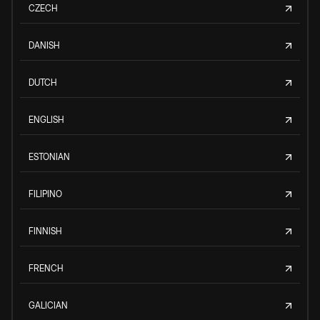
CZECH
DANISH
DUTCH
ENGLISH
ESTONIAN
FILIPINO
FINNISH
FRENCH
GALICIAN