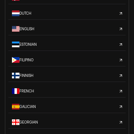
DUTCH
ENGLISH
ESTONIAN
FILIPINO
FINNISH
FRENCH
GALICIAN
GEORGIAN