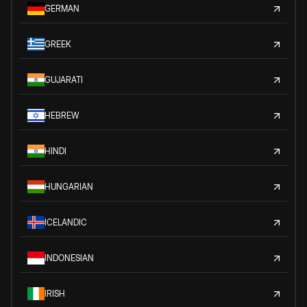
GERMAN
GREEK
GUJARATI
HEBREW
HINDI
HUNGARIAN
ICELANDIC
INDONESIAN
IRISH