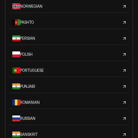
NORWEGIAN
PASHTO
PERSIAN
POLISH
PORTUGUESE
PUNJABI
ROMANIAN
RUSSIAN
SANSKRIT