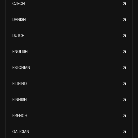
CZECH
DANISH
DUTCH
ENGLISH
ESTONIAN
FILIPINO
FINNISH
FRENCH
GALICIAN