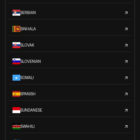
SERBIAN
SINHALA
SLOVAK
SLOVENIAN
SOMALI
SPANISH
SUNDANESE
SWAHILI