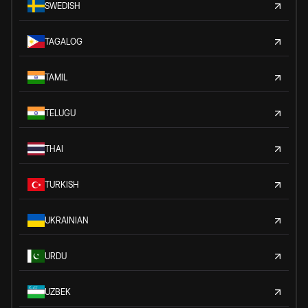
SWEDISH
TAGALOG
TAMIL
TELUGU
THAI
TURKISH
UKRAINIAN
URDU
UZBEK