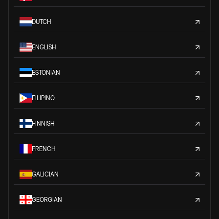
DUTCH
ENGLISH
ESTONIAN
FILIPINO
FINNISH
FRENCH
GALICIAN
GEORGIAN