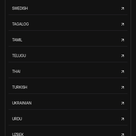
SWEDISH
TAGALOG
TAMIL
TELUGU
THAI
TURKISH
UKRAINIAN
URDU
UZBEK