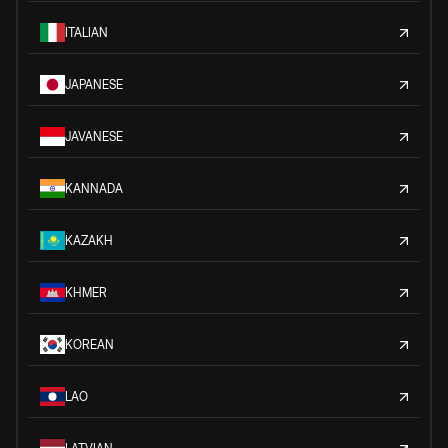
ITALIAN
JAPANESE
JAVANESE
KANNADA
KAZAKH
KHMER
KOREAN
LAO