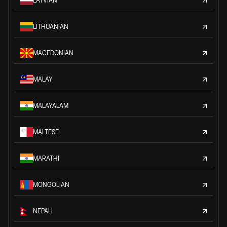
LATVIAN
LITHUANIAN
MACEDONIAN
MALAY
MALAYALAM
MALTESE
MARATHI
MONGOLIAN
NEPALI