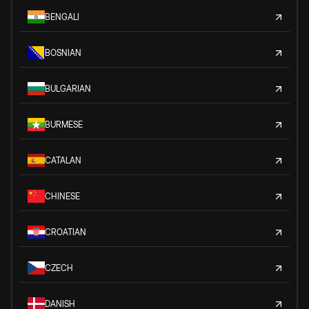
BENGALI
BOSNIAN
BULGARIAN
BURMESE
CATALAN
CHINESE
CROATIAN
CZECH
DANISH