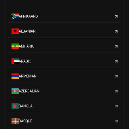
AFRIKAANS
ALBANIAN
AMHARIC
ARABIC
ARMENIAN
AZERBAIJANI
BANGLA
BASQUE