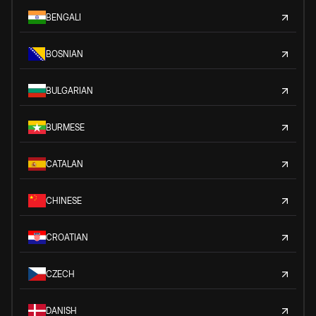
BENGALI
BOSNIAN
BULGARIAN
BURMESE
CATALAN
CHINESE
CROATIAN
CZECH
DANISH