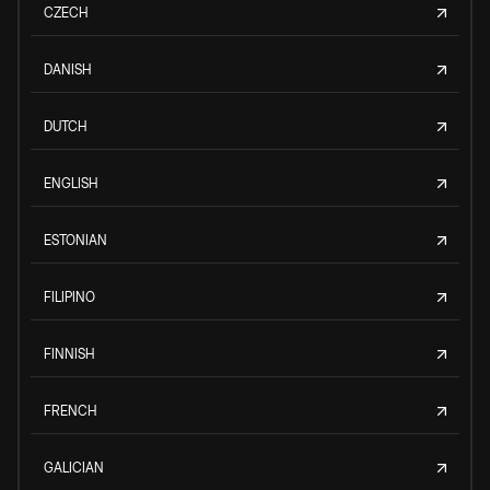
CZECH
DANISH
DUTCH
ENGLISH
ESTONIAN
FILIPINO
FINNISH
FRENCH
GALICIAN