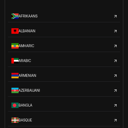
AFRIKAANS
ALBANIAN
AMHARIC
ARABIC
ARMENIAN
AZERBAIJANI
BANGLA
BASQUE