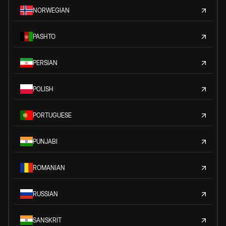
NORWEGIAN
PASHTO
PERSIAN
POLISH
PORTUGUESE
PUNJABI
ROMANIAN
RUSSIAN
SANSKRIT