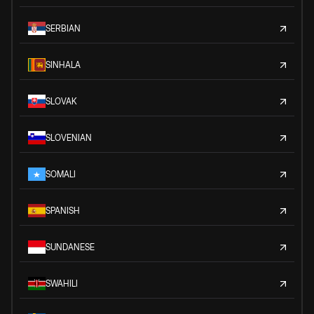
SERBIAN
SINHALA
SLOVAK
SLOVENIAN
SOMALI
SPANISH
SUNDANESE
SWAHILI