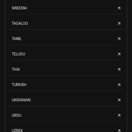
SWEDISH
TAGALOG
TAMIL
TELUGU
THAI
TURKISH
UKRAINIAN
URDU
UZBEK