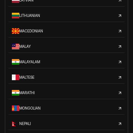
LATVIAN
LITHUANIAN
MACEDONIAN
MALAY
MALAYALAM
MALTESE
MARATHI
MONGOLIAN
NEPALI