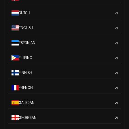
DUTCH
ENGLISH
ESTONIAN
FILIPINO
FINNISH
FRENCH
GALICIAN
GEORGIAN