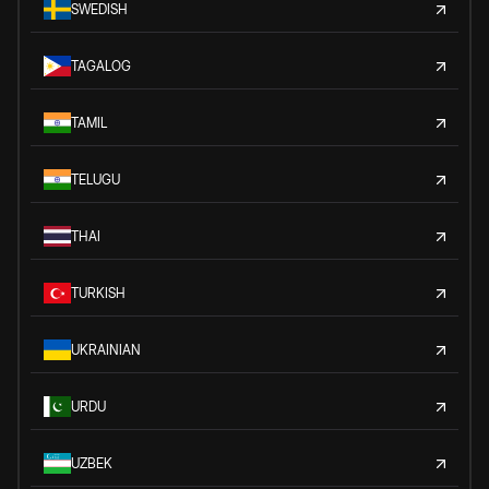
SWEDISH
TAGALOG
TAMIL
TELUGU
THAI
TURKISH
UKRAINIAN
URDU
UZBEK