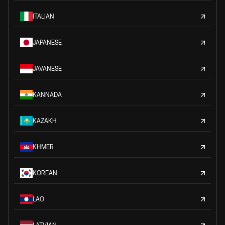
ITALIAN
JAPANESE
JAVANESE
KANNADA
KAZAKH
KHMER
KOREAN
LAO