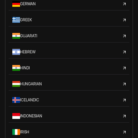
GERMAN
GREEK
GUJARATI
HEBREW
HINDI
HUNGARIAN
ICELANDIC
INDONESIAN
IRISH