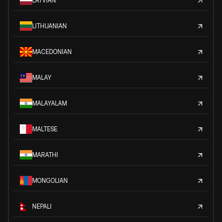
LATVIAN
LITHUANIAN
MACEDONIAN
MALAY
MALAYALAM
MALTESE
MARATHI
MONGOLIAN
NEPALI