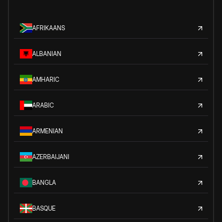
AFRIKAANS
ALBANIAN
AMHARIC
ARABIC
ARMENIAN
AZERBAIJANI
BANGLA
BASQUE