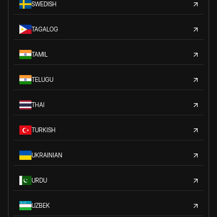
SWEDISH
TAGALOG
TAMIL
TELUGU
THAI
TURKISH
UKRAINIAN
URDU
UZBEK