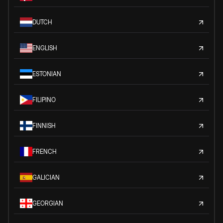
DUTCH
ENGLISH
ESTONIAN
FILIPINO
FINNISH
FRENCH
GALICIAN
GEORGIAN