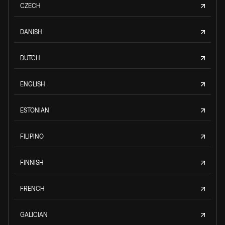
CZECH
DANISH
DUTCH
ENGLISH
ESTONIAN
FILIPINO
FINNISH
FRENCH
GALICIAN