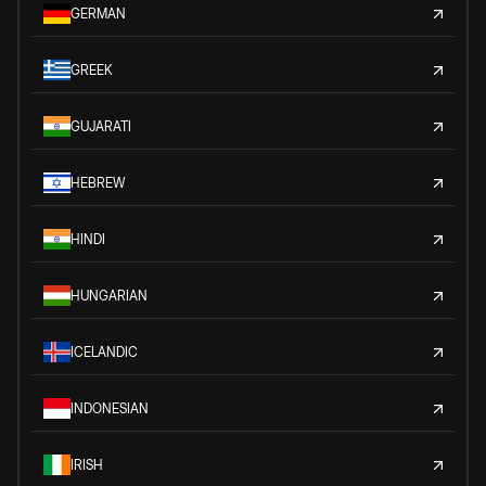
GERMAN
GREEK
GUJARATI
HEBREW
HINDI
HUNGARIAN
ICELANDIC
INDONESIAN
IRISH