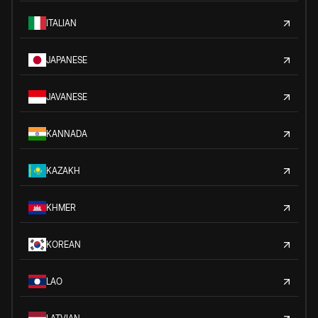
ITALIAN
JAPANESE
JAVANESE
KANNADA
KAZAKH
KHMER
KOREAN
LAO