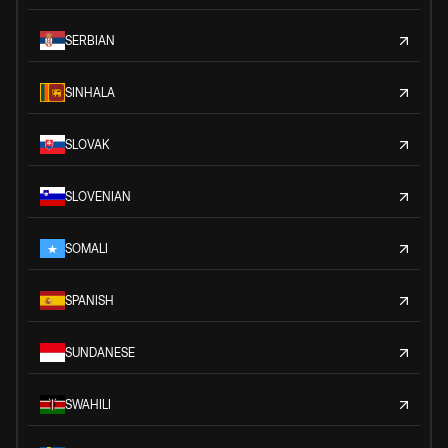
SERBIAN
SINHALA
SLOVAK
SLOVENIAN
SOMALI
SPANISH
SUNDANESE
SWAHILI