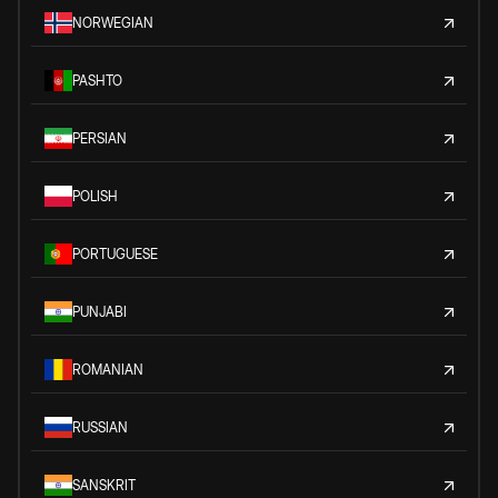
NORWEGIAN
PASHTO
PERSIAN
POLISH
PORTUGUESE
PUNJABI
ROMANIAN
RUSSIAN
SANSKRIT