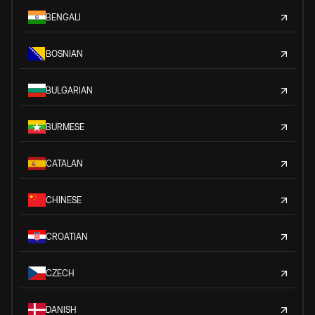
BENGALI
BOSNIAN
BULGARIAN
BURMESE
CATALAN
CHINESE
CROATIAN
CZECH
DANISH