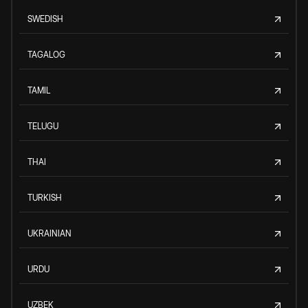
SWEDISH
TAGALOG
TAMIL
TELUGU
THAI
TURKISH
UKRAINIAN
URDU
UZBEK