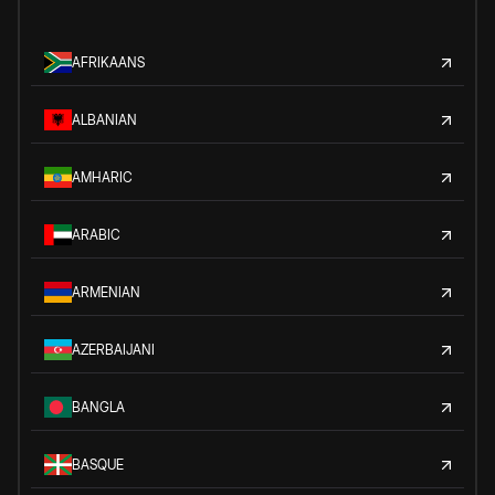
AFRIKAANS
ALBANIAN
AMHARIC
ARABIC
ARMENIAN
AZERBAIJANI
BANGLA
BASQUE