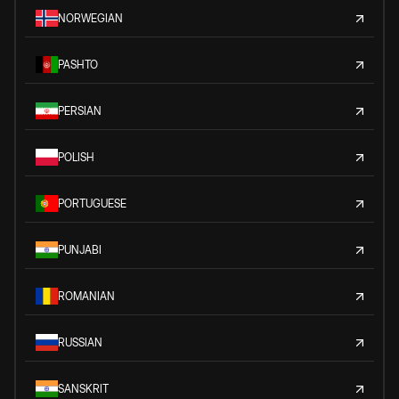
NORWEGIAN
PASHTO
PERSIAN
POLISH
PORTUGUESE
PUNJABI
ROMANIAN
RUSSIAN
SANSKRIT