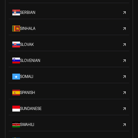
SERBIAN
SINHALA
SLOVAK
SLOVENIAN
SOMALI
SPANISH
SUNDANESE
SWAHILI