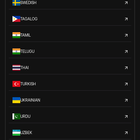
SWEDISH
TAGALOG
TAMIL
TELUGU
THAI
TURKISH
UKRAINIAN
URDU
UZBEK