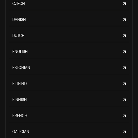
CZECH
DANISH
DUTCH
ENGLISH
ESTONIAN
FILIPINO
FINNISH
FRENCH
GALICIAN