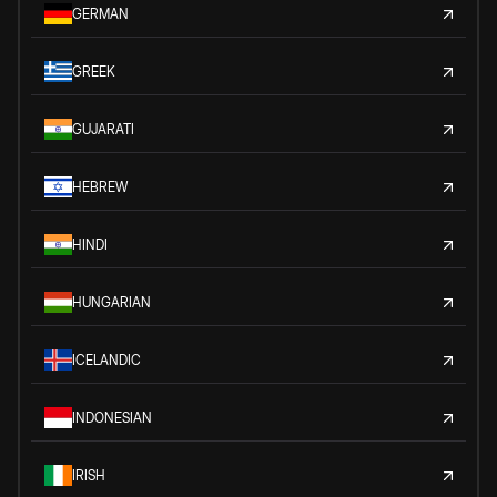
GERMAN
GREEK
GUJARATI
HEBREW
HINDI
HUNGARIAN
ICELANDIC
INDONESIAN
IRISH