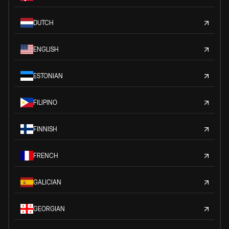
DUTCH
ENGLISH
ESTONIAN
FILIPINO
FINNISH
FRENCH
GALICIAN
GEORGIAN