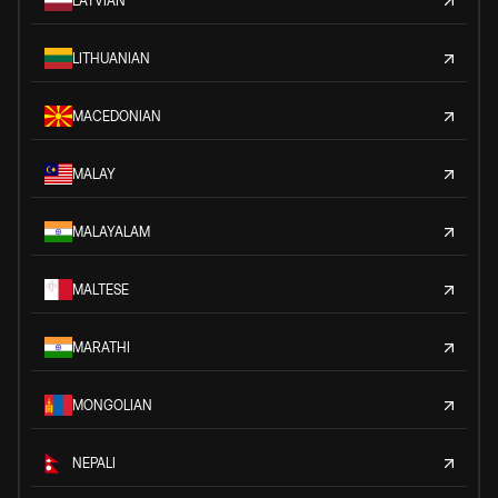
LATVIAN
LITHUANIAN
MACEDONIAN
MALAY
MALAYALAM
MALTESE
MARATHI
MONGOLIAN
NEPALI