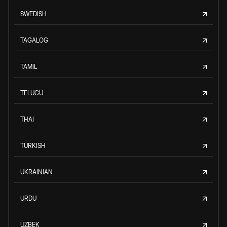
SWEDISH
TAGALOG
TAMIL
TELUGU
THAI
TURKISH
UKRAINIAN
URDU
UZBEK