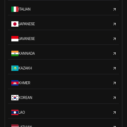
ITALIAN
JAPANESE
JAVANESE
KANNADA
KAZAKH
KHMER
KOREAN
LAO