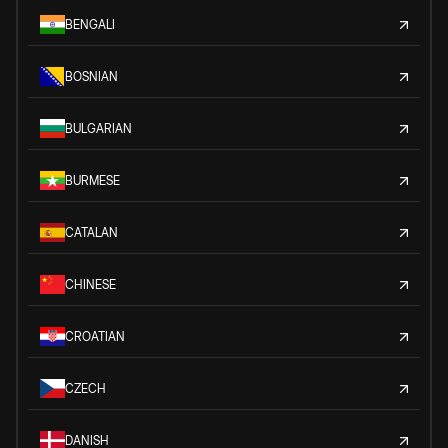
BENGALI
BOSNIAN
BULGARIAN
BURMESE
CATALAN
CHINESE
CROATIAN
CZECH
DANISH