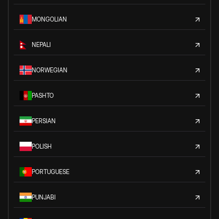
MONGOLIAN
NEPALI
NORWEGIAN
PASHTO
PERSIAN
POLISH
PORTUGUESE
PUNJABI