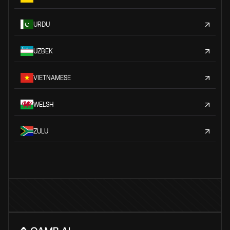
URDU
UZBEK
VIETNAMESE
WELSH
ZULU