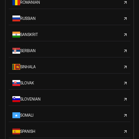
ROMANIAN
RUSSIAN
SANSKRIT
SERBIAN
SINHALA
SLOVAK
SLOVENIAN
SOMALI
SPANISH