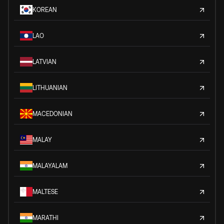
KOREAN
LAO
LATVIAN
LITHUANIAN
MACEDONIAN
MALAY
MALAYALAM
MALTESE
MARATHI