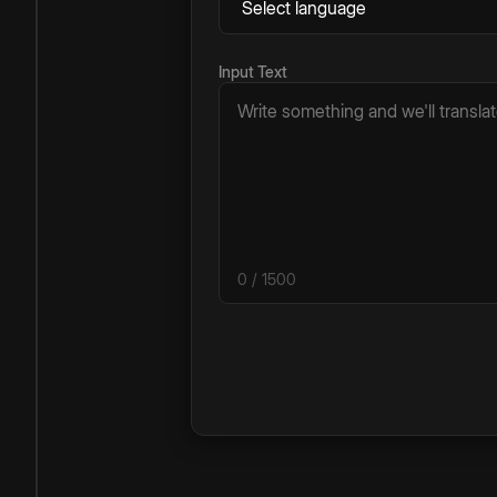
Input Text
0
/ 1500