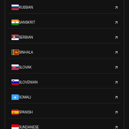
RUSSIAN
SANSKRIT
SERBIAN
SINHALA
SLOVAK
SLOVENIAN
SOMALI
SPANISH
SUNDANESE