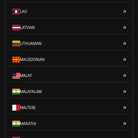
LAO
LATVIAN
LITHUANIAN
MACEDONIAN
MALAY
MALAYALAM
MALTESE
MARATHI