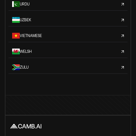
URDU
UZBEK
VIETNAMESE
WELSH
ZULU