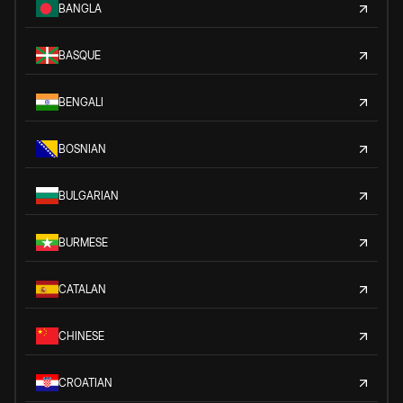
BANGLA
BASQUE
BENGALI
BOSNIAN
BULGARIAN
BURMESE
CATALAN
CHINESE
CROATIAN