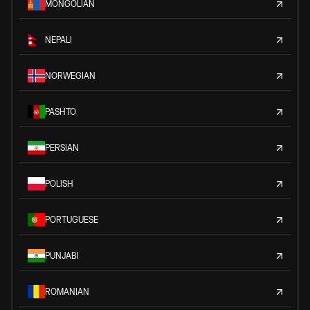
MONGOLIAN
NEPALI
NORWEGIAN
PASHTO
PERSIAN
POLISH
PORTUGUESE
PUNJABI
ROMANIAN