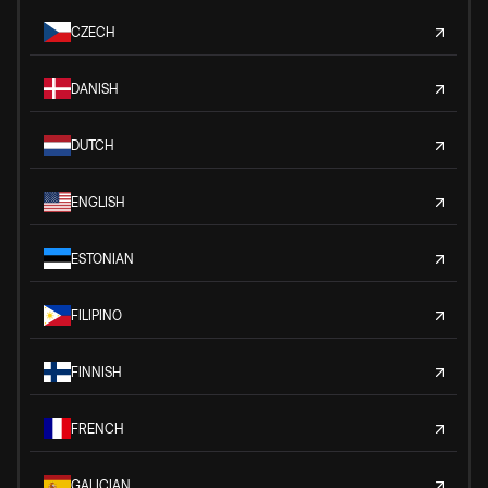
CZECH
DANISH
DUTCH
ENGLISH
ESTONIAN
FILIPINO
FINNISH
FRENCH
GALICIAN