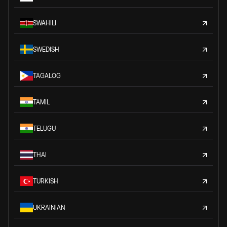
SWAHILI
SWEDISH
TAGALOG
TAMIL
TELUGU
THAI
TURKISH
UKRAINIAN