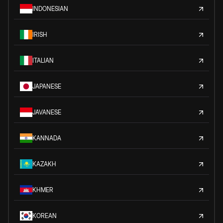
INDONESIAN
IRISH
ITALIAN
JAPANESE
JAVANESE
KANNADA
KAZAKH
KHMER
KOREAN