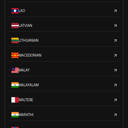
LAO
LATVIAN
LITHUANIAN
MACEDONIAN
MALAY
MALAYALAM
MALTESE
MARATHI