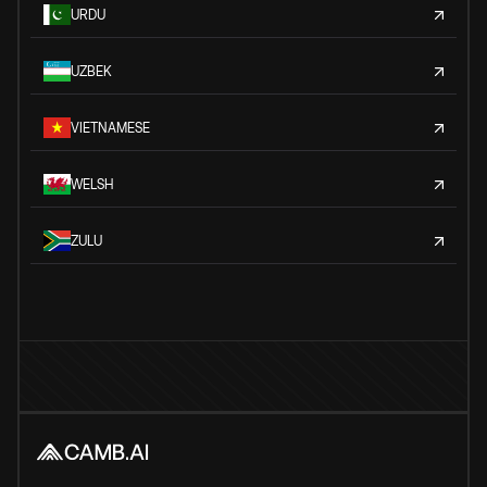
URDU
UZBEK
VIETNAMESE
WELSH
ZULU