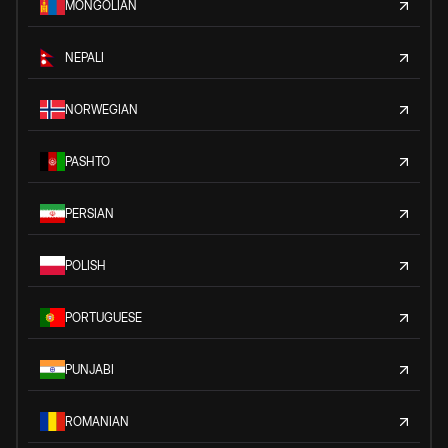
MONGOLIAN
NEPALI
NORWEGIAN
PASHTO
PERSIAN
POLISH
PORTUGUESE
PUNJABI
ROMANIAN