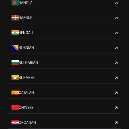
BANGLA
BASQUE
BENGALI
BOSNIAN
BULGARIAN
BURMESE
CATALAN
CHINESE
CROATIAN