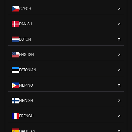
CZECH
DANISH
DUTCH
ENGLISH
ESTONIAN
FILIPINO
FINNISH
FRENCH
GALICIAN