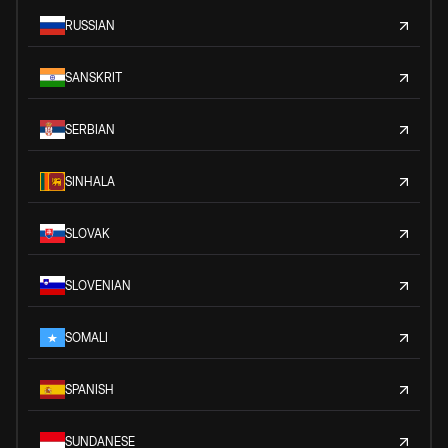
RUSSIAN
SANSKRIT
SERBIAN
SINHALA
SLOVAK
SLOVENIAN
SOMALI
SPANISH
SUNDANESE