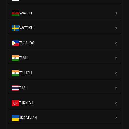
SWAHILI
SWEDISH
TAGALOG
TAMIL
TELUGU
THAI
TURKISH
UKRAINIAN