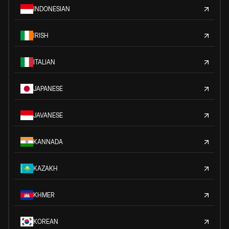
INDONESIAN
IRISH
ITALIAN
JAPANESE
JAVANESE
KANNADA
KAZAKH
KHMER
KOREAN