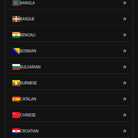
BANGLA
BASQUE
BENGALI
BOSNIAN
BULGARIAN
BURMESE
CATALAN
CHINESE
CROATIAN