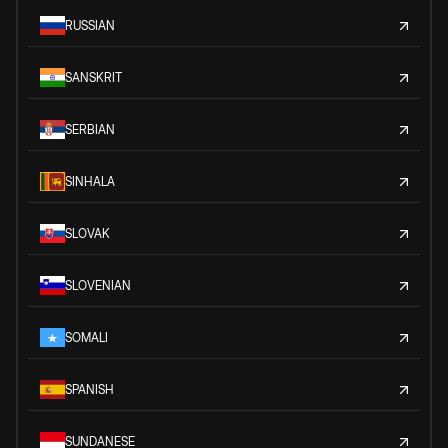
RUSSIAN
SANSKRIT
SERBIAN
SINHALA
SLOVAK
SLOVENIAN
SOMALI
SPANISH
SUNDANESE