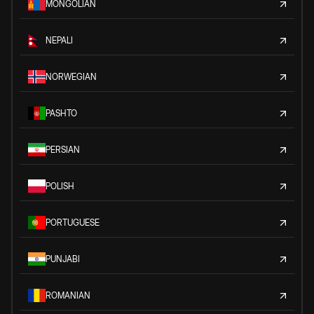
MONGOLIAN
NEPALI
NORWEGIAN
PASHTO
PERSIAN
POLISH
PORTUGUESE
PUNJABI
ROMANIAN