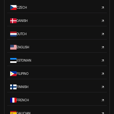
CZECH
DANISH
DUTCH
ENGLISH
ESTONIAN
FILIPINO
FINNISH
FRENCH
GALICIAN