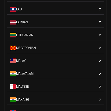
LAO
LATVIAN
LITHUANIAN
MACEDONIAN
MALAY
MALAYALAM
MALTESE
MARATHI