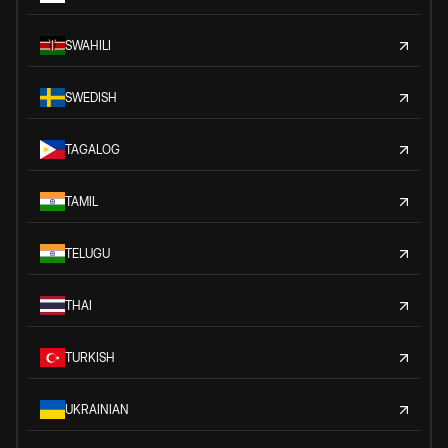
SWAHILI
SWEDISH
TAGALOG
TAMIL
TELUGU
THAI
TURKISH
UKRAINIAN