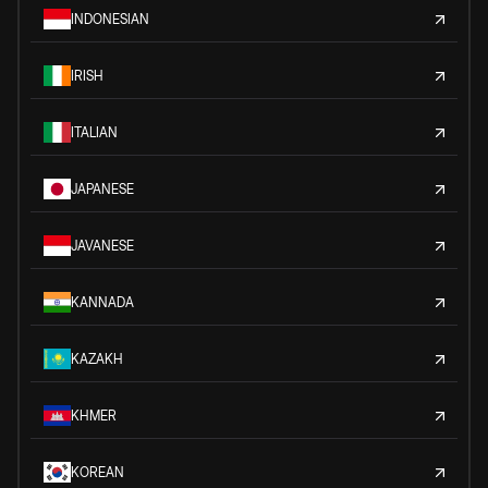
INDONESIAN
IRISH
ITALIAN
JAPANESE
JAVANESE
KANNADA
KAZAKH
KHMER
KOREAN