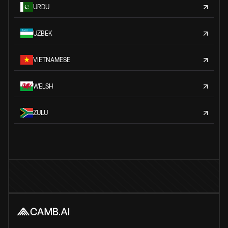
URDU
UZBEK
VIETNAMESE
WELSH
ZULU