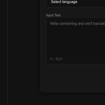
Input Text
0
/ 1500