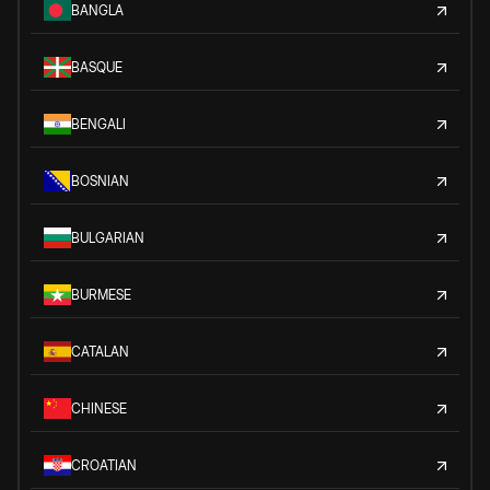
BANGLA
BASQUE
BENGALI
BOSNIAN
BULGARIAN
BURMESE
CATALAN
CHINESE
CROATIAN