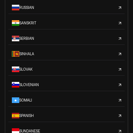
RUSSIAN
SANSKRIT
SERBIAN
SINHALA
SLOVAK
SLOVENIAN
SOMALI
SPANISH
SUNDANESE