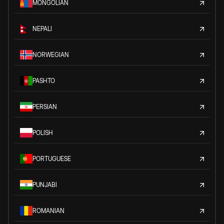
MONGOLIAN
NEPALI
NORWEGIAN
PASHTO
PERSIAN
POLISH
PORTUGUESE
PUNJABI
ROMANIAN