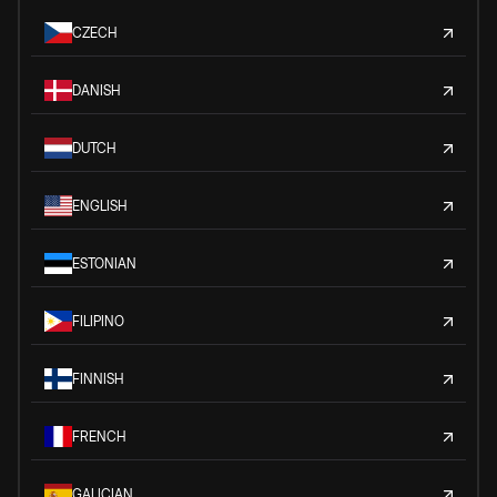
CZECH
DANISH
DUTCH
ENGLISH
ESTONIAN
FILIPINO
FINNISH
FRENCH
GALICIAN