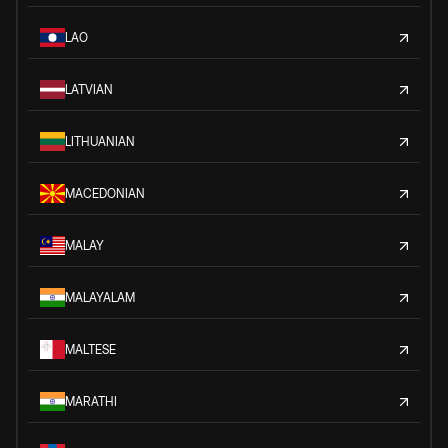
LAO
LATVIAN
LITHUANIAN
MACEDONIAN
MALAY
MALAYALAM
MALTESE
MARATHI