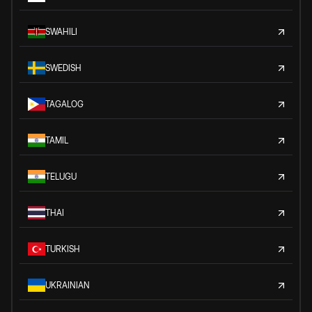
SWAHILI
SWEDISH
TAGALOG
TAMIL
TELUGU
THAI
TURKISH
UKRAINIAN