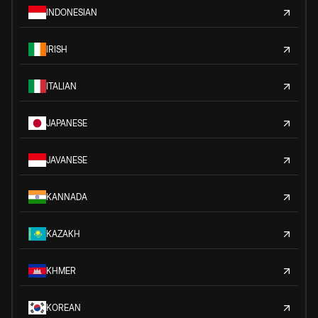
INDONESIAN
IRISH
ITALIAN
JAPANESE
JAVANESE
KANNADA
KAZAKH
KHMER
KOREAN