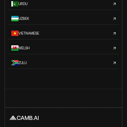
URDU
UZBEK
VIETNAMESE
WELSH
ZULU