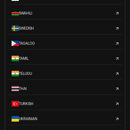
SWAHILI
SWEDISH
TAGALOG
TAMIL
TELUGU
THAI
TURKISH
UKRAINIAN