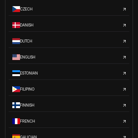
CZECH
DANISH
DUTCH
ENGLISH
ESTONIAN
FILIPINO
FINNISH
FRENCH
GALICIAN