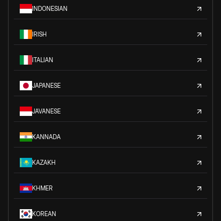
INDONESIAN
IRISH
ITALIAN
JAPANESE
JAVANESE
KANNADA
KAZAKH
KHMER
KOREAN