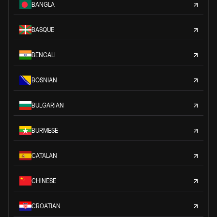
BANGLA
BASQUE
BENGALI
BOSNIAN
BULGARIAN
BURMESE
CATALAN
CHINESE
CROATIAN