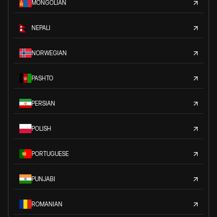
MONGOLIAN
NEPALI
NORWEGIAN
PASHTO
PERSIAN
POLISH
PORTUGUESE
PUNJABI
ROMANIAN