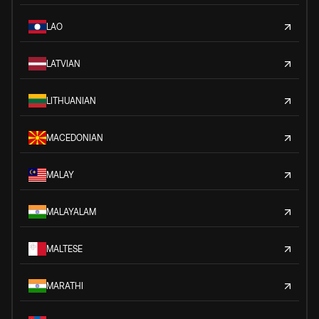
LAO
LATVIAN
LITHUANIAN
MACEDONIAN
MALAY
MALAYALAM
MALTESE
MARATHI