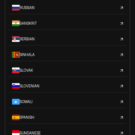
RUSSIAN
SANSKRIT
SERBIAN
SINHALA
SLOVAK
SLOVENIAN
SOMALI
SPANISH
SUNDANESE