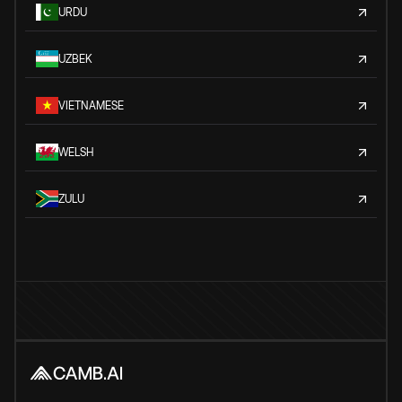
URDU
UZBEK
VIETNAMESE
WELSH
ZULU