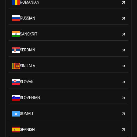
ROMANIAN
RUSSIAN
SANSKRIT
SERBIAN
SINHALA
SLOVAK
SLOVENIAN
SOMALI
SPANISH