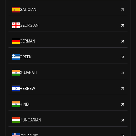
GALICIAN
GEORGIAN
GERMAN
GREEK
GUJARATI
HEBREW
HINDI
HUNGARIAN
ICELANDIC