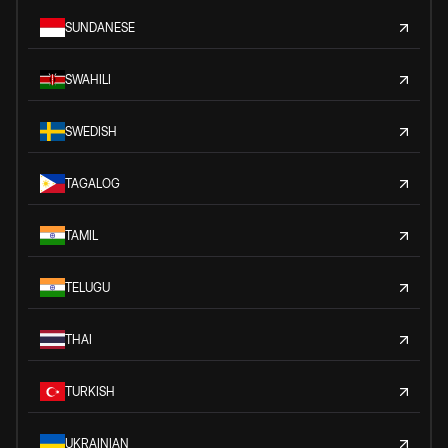
SUNDANESE
SWAHILI
SWEDISH
TAGALOG
TAMIL
TELUGU
THAI
TURKISH
UKRAINIAN