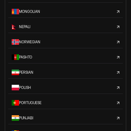
MONGOLIAN
NEPALI
NORWEGIAN
PASHTO
PERSIAN
POLISH
PORTUGUESE
PUNJABI