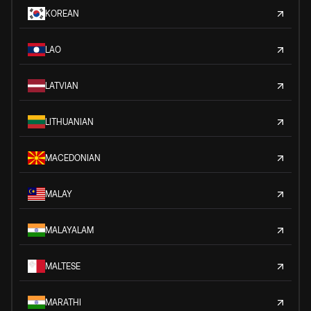
KOREAN
LAO
LATVIAN
LITHUANIAN
MACEDONIAN
MALAY
MALAYALAM
MALTESE
MARATHI