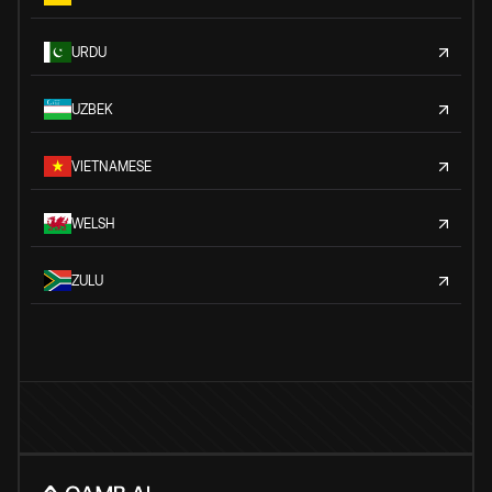
URDU
UZBEK
VIETNAMESE
WELSH
ZULU