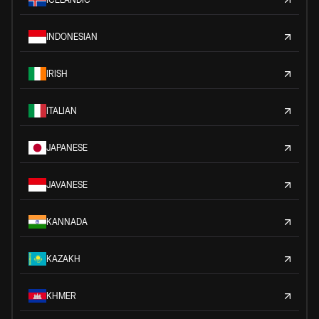
INDONESIAN
IRISH
ITALIAN
JAPANESE
JAVANESE
KANNADA
KAZAKH
KHMER