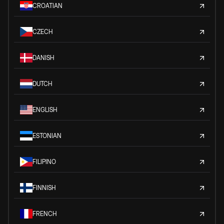
CROATIAN
CZECH
DANISH
DUTCH
ENGLISH
ESTONIAN
FILIPINO
FINNISH
FRENCH