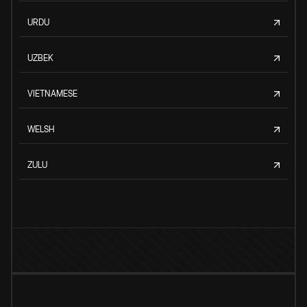
URDU
UZBEK
VIETNAMESE
WELSH
ZULU