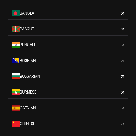
BANGLA
BASQUE
BENGALI
BOSNIAN
BULGARIAN
BURMESE
CATALAN
CHINESE