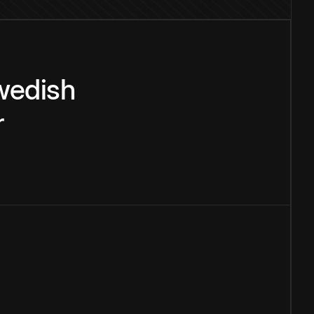
wedish
r