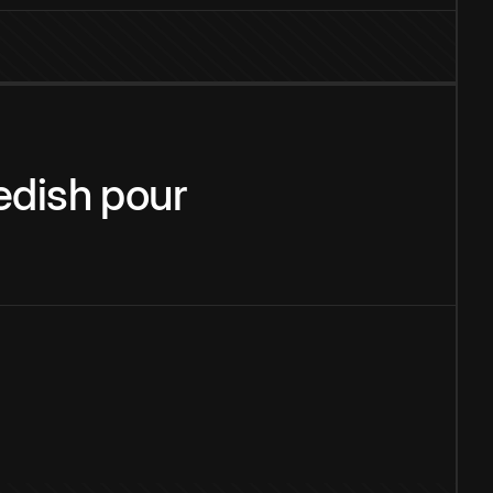
dish
pour