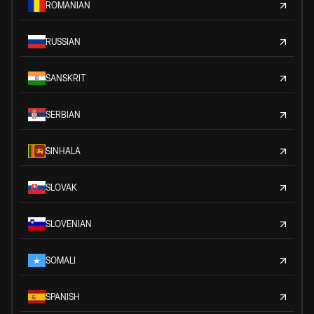
ROMANIAN
RUSSIAN
SANSKRIT
SERBIAN
SINHALA
SLOVAK
SLOVENIAN
SOMALI
SPANISH