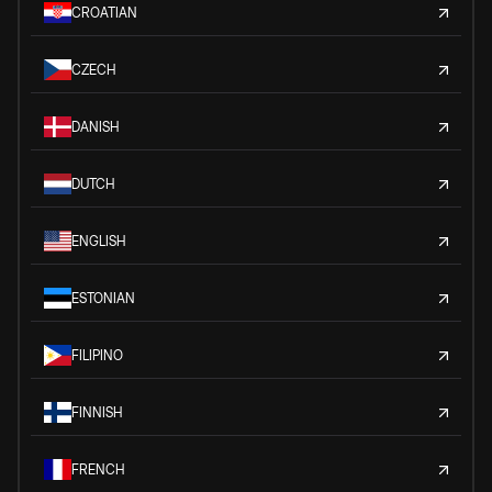
CROATIAN
CZECH
DANISH
DUTCH
ENGLISH
ESTONIAN
FILIPINO
FINNISH
FRENCH