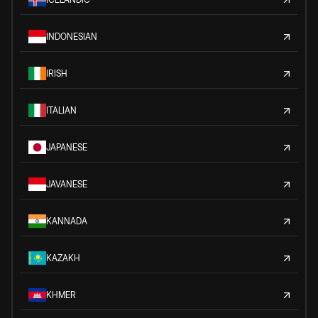
INDONESIAN
IRISH
ITALIAN
JAPANESE
JAVANESE
KANNADA
KAZAKH
KHMER