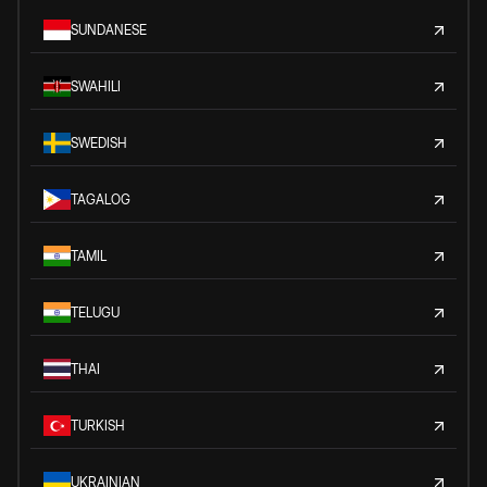
SUNDANESE
SWAHILI
SWEDISH
TAGALOG
TAMIL
TELUGU
THAI
TURKISH
UKRAINIAN