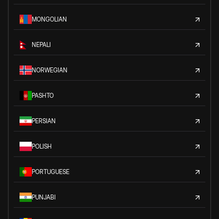
MONGOLIAN
NEPALI
NORWEGIAN
PASHTO
PERSIAN
POLISH
PORTUGUESE
PUNJABI