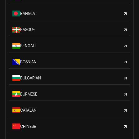
BANGLA
BASQUE
BENGALI
BOSNIAN
BULGARIAN
BURMESE
CATALAN
CHINESE