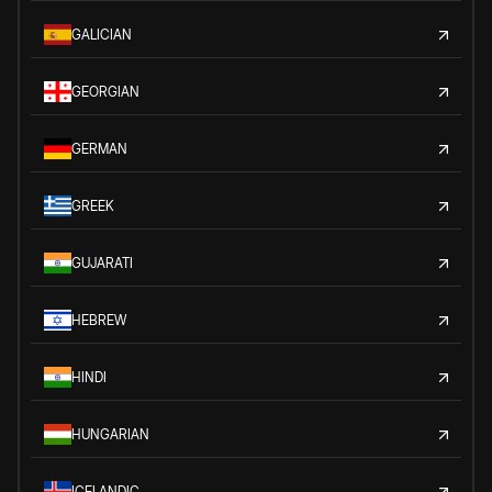
GALICIAN
GEORGIAN
GERMAN
GREEK
GUJARATI
HEBREW
HINDI
HUNGARIAN
ICELANDIC