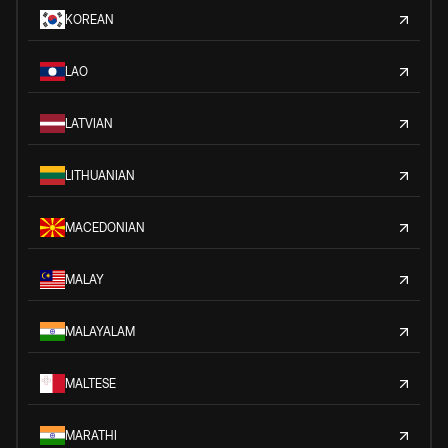
KOREAN
LAO
LATVIAN
LITHUANIAN
MACEDONIAN
MALAY
MALAYALAM
MALTESE
MARATHI