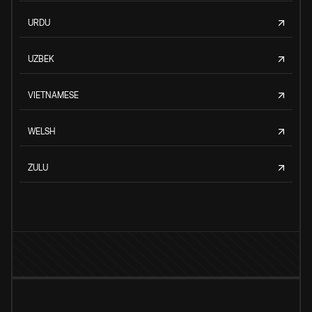
URDU
UZBEK
VIETNAMESE
WELSH
ZULU