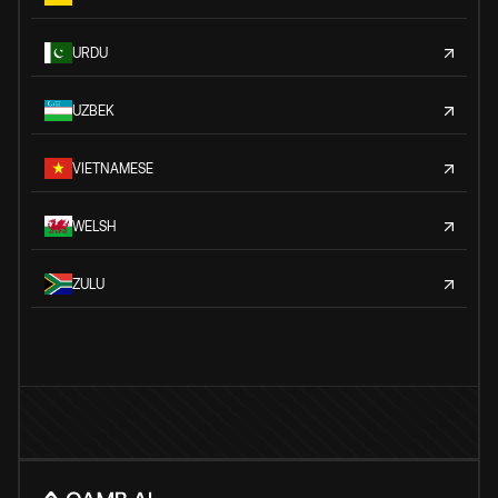
URDU
UZBEK
VIETNAMESE
WELSH
ZULU