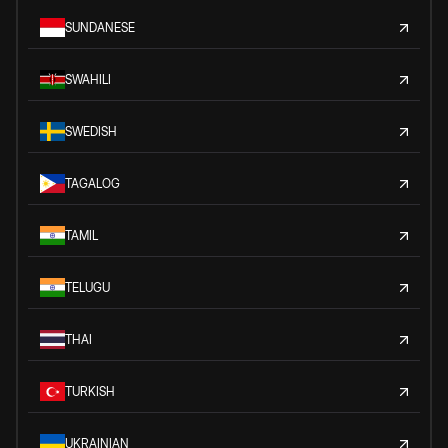
SUNDANESE
SWAHILI
SWEDISH
TAGALOG
TAMIL
TELUGU
THAI
TURKISH
UKRAINIAN