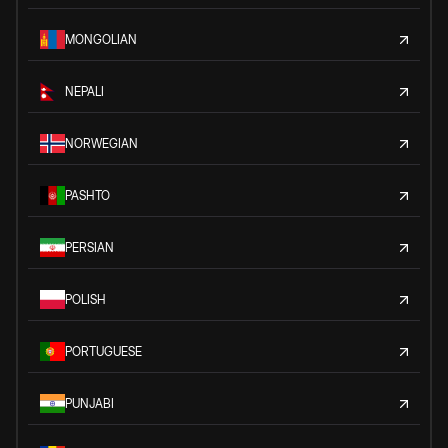
MONGOLIAN
NEPALI
NORWEGIAN
PASHTO
PERSIAN
POLISH
PORTUGUESE
PUNJABI