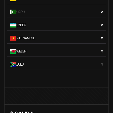
URDU
UZBEK
VIETNAMESE
WELSH
ZULU