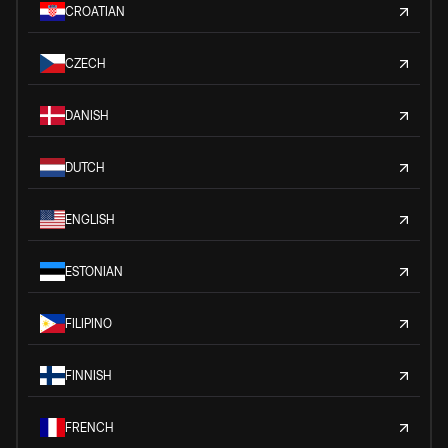
CROATIAN
CZECH
DANISH
DUTCH
ENGLISH
ESTONIAN
FILIPINO
FINNISH
FRENCH