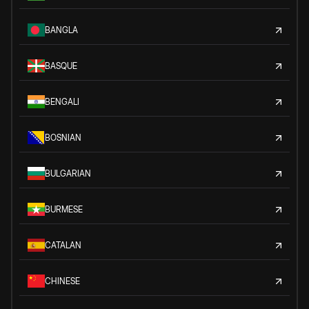
BANGLA
BASQUE
BENGALI
BOSNIAN
BULGARIAN
BURMESE
CATALAN
CHINESE