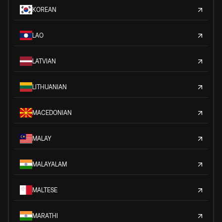
KOREAN
LAO
LATVIAN
LITHUANIAN
MACEDONIAN
MALAY
MALAYALAM
MALTESE
MARATHI