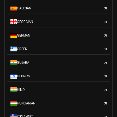
GALICIAN
GEORGIAN
GERMAN
GREEK
GUJARATI
HEBREW
HINDI
HUNGARIAN
ICELANDIC