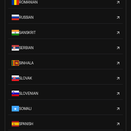
ROMANIAN
RUSSIAN
SANSKRIT
SERBIAN
SINHALA
SLOVAK
SLOVENIAN
SOMALI
SPANISH