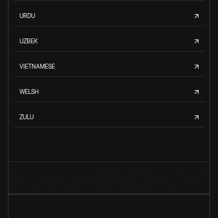
URDU
UZBEK
VIETNAMESE
WELSH
ZULU