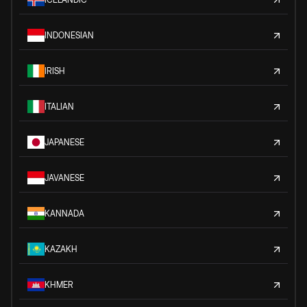
INDONESIAN
IRISH
ITALIAN
JAPANESE
JAVANESE
KANNADA
KAZAKH
KHMER