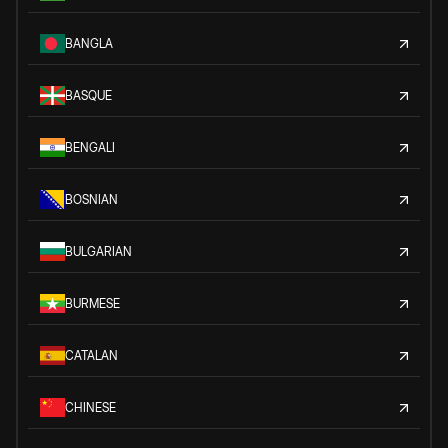
BANGLA
BASQUE
BENGALI
BOSNIAN
BULGARIAN
BURMESE
CATALAN
CHINESE