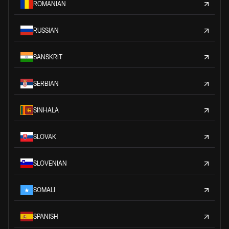
ROMANIAN
RUSSIAN
SANSKRIT
SERBIAN
SINHALA
SLOVAK
SLOVENIAN
SOMALI
SPANISH