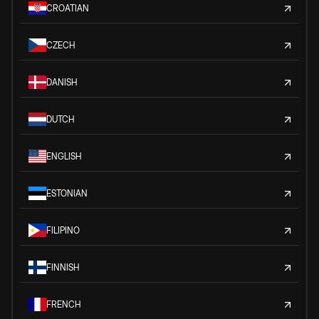
CROATIAN
CZECH
DANISH
DUTCH
ENGLISH
ESTONIAN
FILIPINO
FINNISH
FRENCH