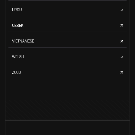
URDU
UZBEK
VIETNAMESE
WELSH
ZULU