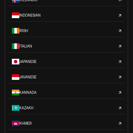
INDONESIAN
IRISH
ITALIAN
JAPANESE
JAVANESE
KANNADA
KAZAKH
KHMER