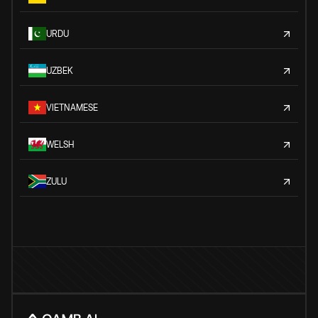
URDU
UZBEK
VIETNAMESE
WELSH
ZULU