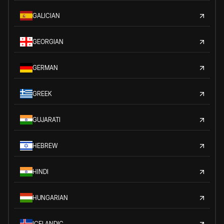
GALICIAN
GEORGIAN
GERMAN
GREEK
GUJARATI
HEBREW
HINDI
HUNGARIAN
ICELANDIC