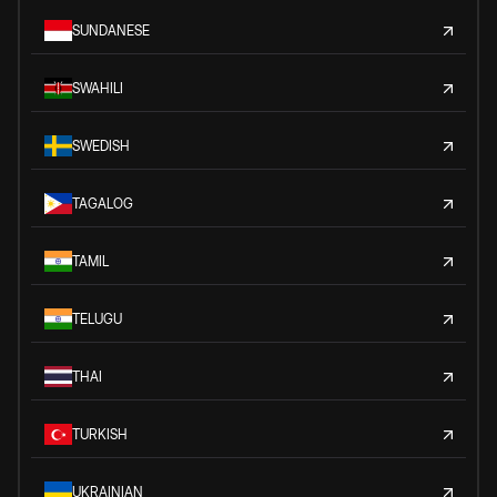
SUNDANESE
SWAHILI
SWEDISH
TAGALOG
TAMIL
TELUGU
THAI
TURKISH
UKRAINIAN