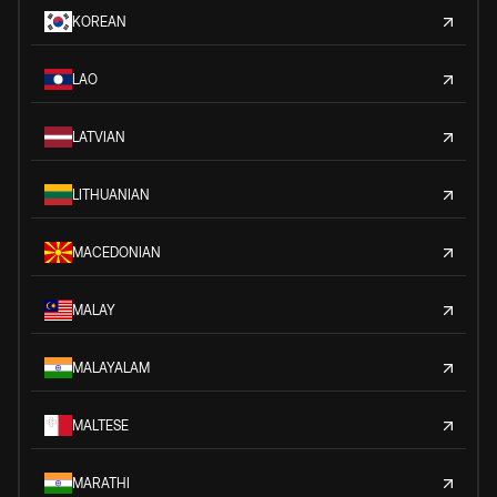
KOREAN
LAO
LATVIAN
LITHUANIAN
MACEDONIAN
MALAY
MALAYALAM
MALTESE
MARATHI