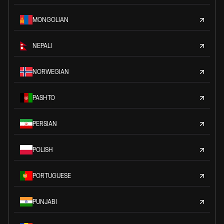
MONGOLIAN
NEPALI
NORWEGIAN
PASHTO
PERSIAN
POLISH
PORTUGUESE
PUNJABI