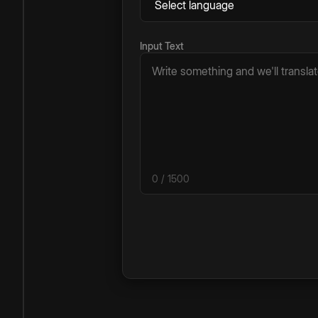
Input Text
0
/ 1500