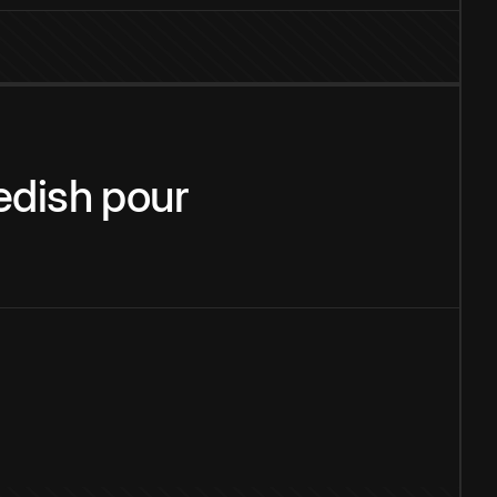
dish
pour