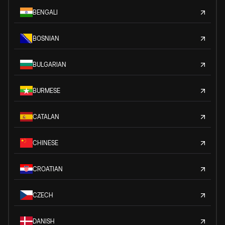
BENGALI
BOSNIAN
BULGARIAN
BURMESE
CATALAN
CHINESE
CROATIAN
CZECH
DANISH