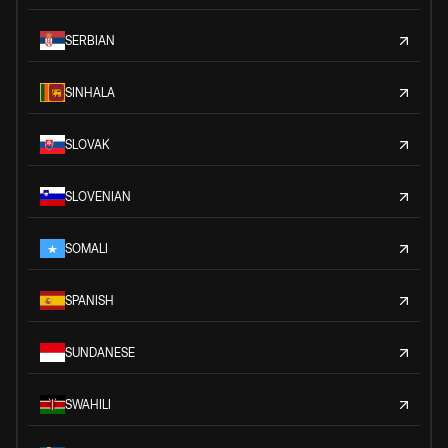
SERBIAN
SINHALA
SLOVAK
SLOVENIAN
SOMALI
SPANISH
SUNDANESE
SWAHILI