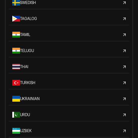
SWEDISH
TAGALOG
TAMIL
TELUGU
THAI
TURKISH
UKRAINIAN
URDU
UZBEK