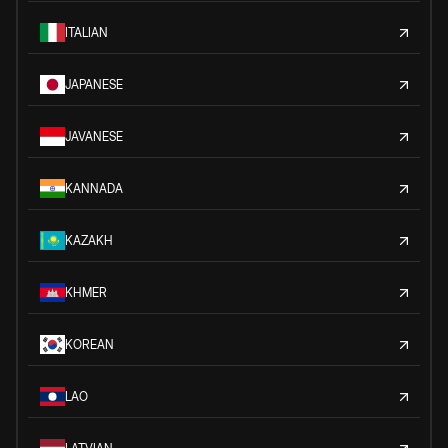
ITALIAN
JAPANESE
JAVANESE
KANNADA
KAZAKH
KHMER
KOREAN
LAO