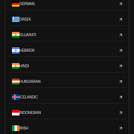
GERMAN
GREEK
GUJARATI
HEBREW
HINDI
HUNGARIAN
ICELANDIC
INDONESIAN
IRISH