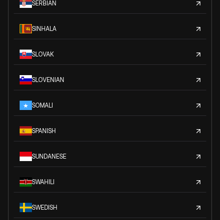
SERBIAN
SINHALA
SLOVAK
SLOVENIAN
SOMALI
SPANISH
SUNDANESE
SWAHILI
SWEDISH