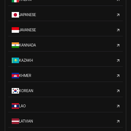
JAPANESE
JAVANESE
KANNADA
KAZAKH
KHMER
KOREAN
LAO
LATVIAN