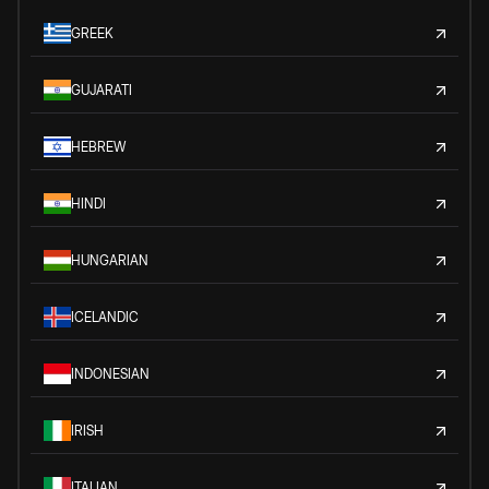
GREEK
GUJARATI
HEBREW
HINDI
HUNGARIAN
ICELANDIC
INDONESIAN
IRISH
ITALIAN