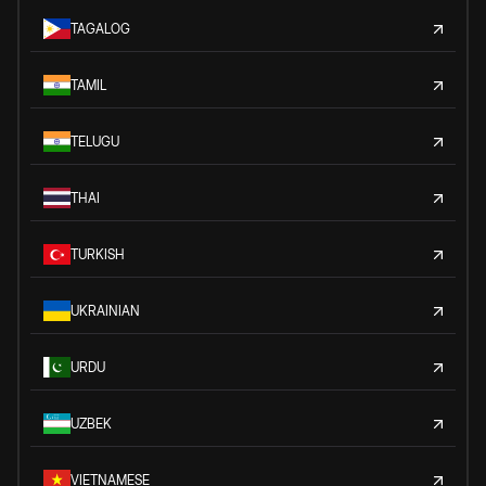
TAGALOG
TAMIL
TELUGU
THAI
TURKISH
UKRAINIAN
URDU
UZBEK
VIETNAMESE