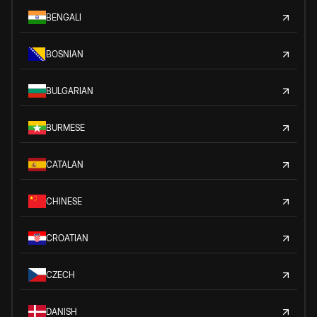
BENGALI
BOSNIAN
BULGARIAN
BURMESE
CATALAN
CHINESE
CROATIAN
CZECH
DANISH