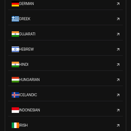
GERMAN
GREEK
GUJARATI
HEBREW
HINDI
HUNGARIAN
ICELANDIC
INDONESIAN
IRISH