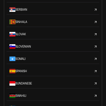
SERBIAN
SINHALA
SLOVAK
SLOVENIAN
SOMALI
SPANISH
SUNDANESE
SWAHILI