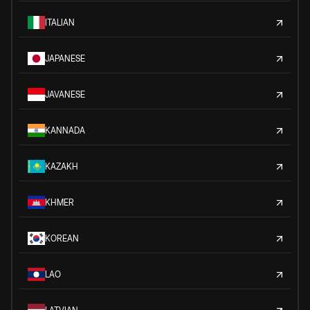
ITALIAN
JAPANESE
JAVANESE
KANNADA
KAZAKH
KHMER
KOREAN
LAO