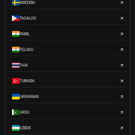
SWEDISH
TAGALOG
TAMIL
TELUGU
THAI
TURKISH
UKRAINIAN
URDU
UZBEK