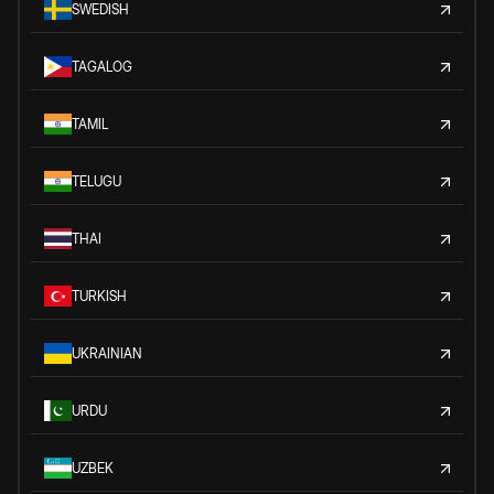
SWEDISH
TAGALOG
TAMIL
TELUGU
THAI
TURKISH
UKRAINIAN
URDU
UZBEK