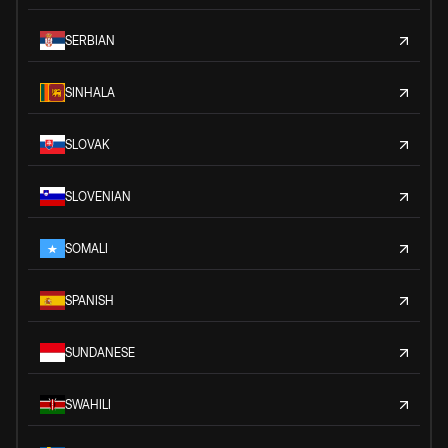
SERBIAN
SINHALA
SLOVAK
SLOVENIAN
SOMALI
SPANISH
SUNDANESE
SWAHILI