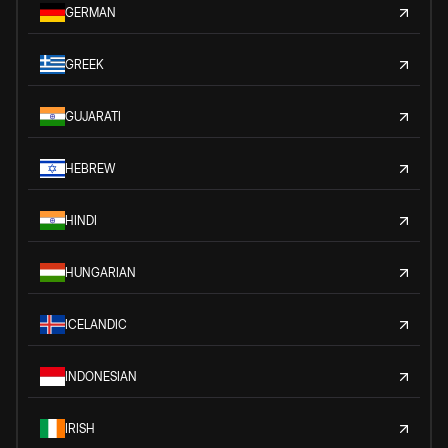
GERMAN
GREEK
GUJARATI
HEBREW
HINDI
HUNGARIAN
ICELANDIC
INDONESIAN
IRISH