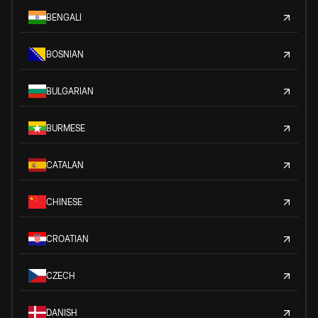
BENGALI
BOSNIAN
BULGARIAN
BURMESE
CATALAN
CHINESE
CROATIAN
CZECH
DANISH