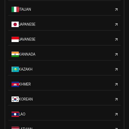
ITALIAN
JAPANESE
JAVANESE
KANNADA
KAZAKH
KHMER
KOREAN
LAO