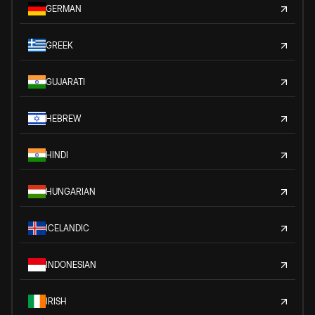
GERMAN
GREEK
GUJARATI
HEBREW
HINDI
HUNGARIAN
ICELANDIC
INDONESIAN
IRISH