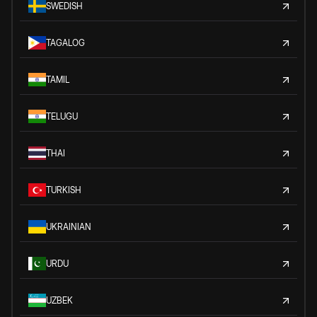
SWEDISH
TAGALOG
TAMIL
TELUGU
THAI
TURKISH
UKRAINIAN
URDU
UZBEK