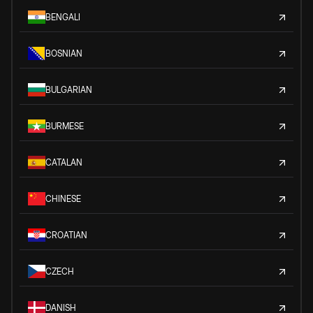
BENGALI
BOSNIAN
BULGARIAN
BURMESE
CATALAN
CHINESE
CROATIAN
CZECH
DANISH