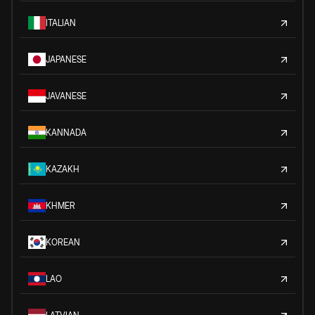
ITALIAN
JAPANESE
JAVANESE
KANNADA
KAZAKH
KHMER
KOREAN
LAO