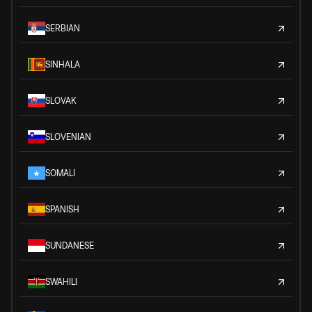
SERBIAN
SINHALA
SLOVAK
SLOVENIAN
SOMALI
SPANISH
SUNDANESE
SWAHILI