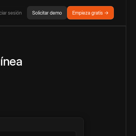
iciar sesión
Solicitar demo
Empieza gratis →
línea