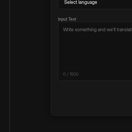
Input Text
0
/ 1500