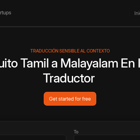
artups
In
TRADUCCIÓN SENSIBLE AL CONTEXTO
uito
Tamil
a
Malayalam
En 
Traductor
Get started for free
To