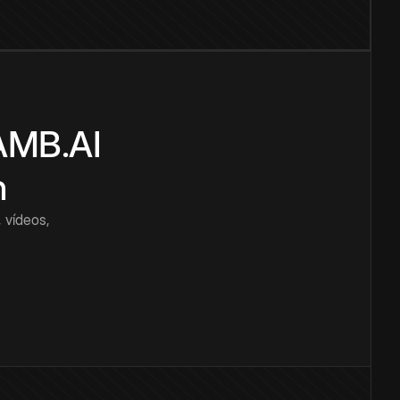
CAMB.AI
n
 vídeos,