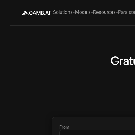
Solutions
Models
Resources
Para st
Grat
From