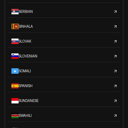
SERBIAN
SINHALA
SLOVAK
SLOVENIAN
SOMALI
SPANISH
SUNDANESE
SWAHILI