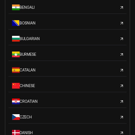
BENGALI
BOSNIAN
BULGARIAN
BURMESE
CATALAN
CHINESE
CROATIAN
CZECH
DANISH