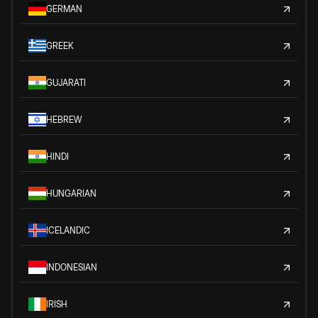
GERMAN
GREEK
GUJARATI
HEBREW
HINDI
HUNGARIAN
ICELANDIC
INDONESIAN
IRISH