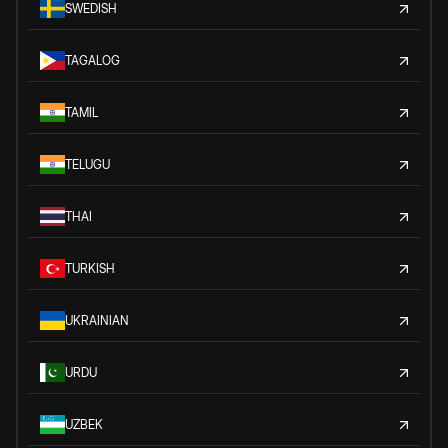
SWEDISH
TAGALOG
TAMIL
TELUGU
THAI
TURKISH
UKRAINIAN
URDU
UZBEK