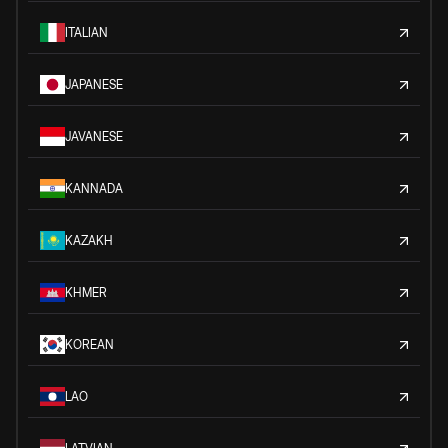
ITALIAN
JAPANESE
JAVANESE
KANNADA
KAZAKH
KHMER
KOREAN
LAO