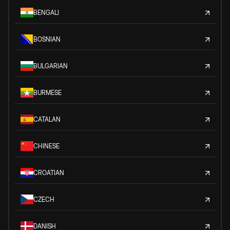
BENGALI
BOSNIAN
BULGARIAN
BURMESE
CATALAN
CHINESE
CROATIAN
CZECH
DANISH