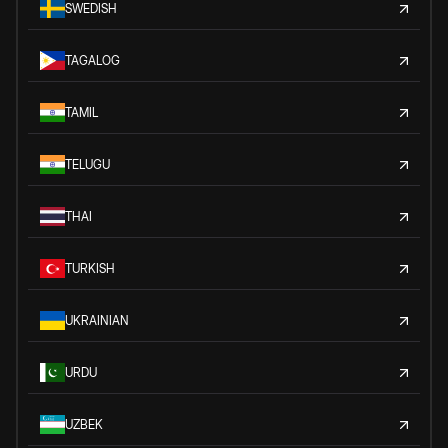
SWEDISH
TAGALOG
TAMIL
TELUGU
THAI
TURKISH
UKRAINIAN
URDU
UZBEK