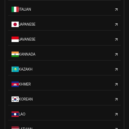
ITALIAN
JAPANESE
JAVANESE
KANNADA
KAZAKH
KHMER
KOREAN
LAO