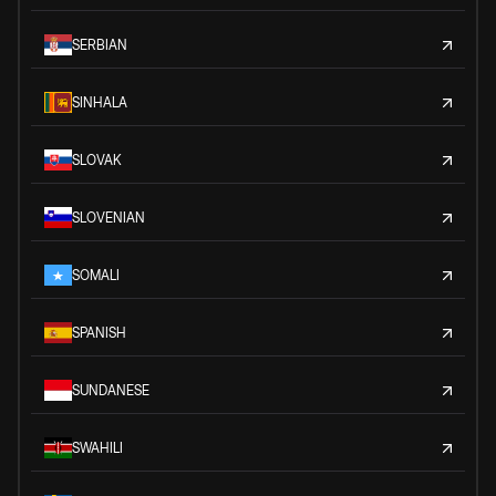
SERBIAN
SINHALA
SLOVAK
SLOVENIAN
SOMALI
SPANISH
SUNDANESE
SWAHILI