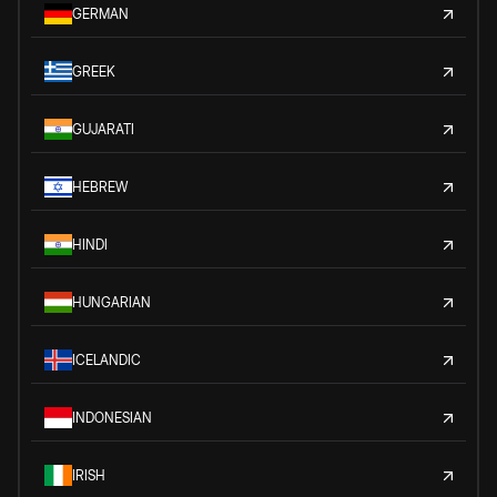
GERMAN
GREEK
GUJARATI
HEBREW
HINDI
HUNGARIAN
ICELANDIC
INDONESIAN
IRISH