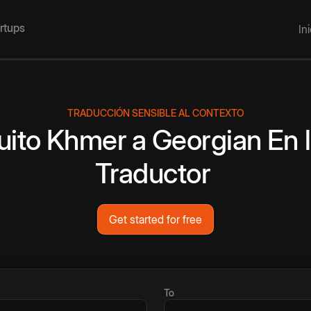
artups
In
TRADUCCIÓN SENSIBLE AL CONTEXTO
uito
Khmer
a
Georgian
En 
Traductor
Get started for free
To