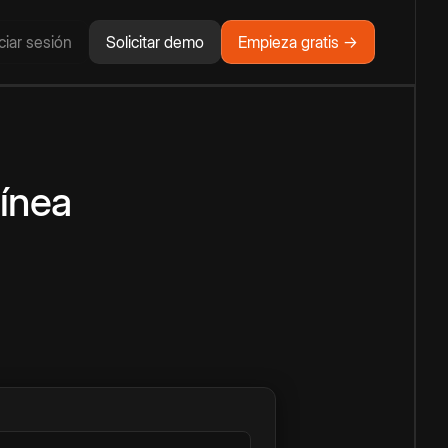
iciar sesión
Solicitar demo
Empieza gratis →
línea