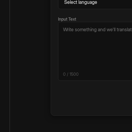
Input Text
0
/ 1500