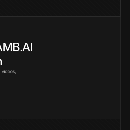
CAMB.AI
n
 vídeos,