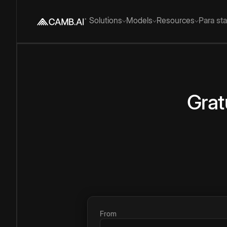
Solutions
Models
Resources
Para st
Grat
From