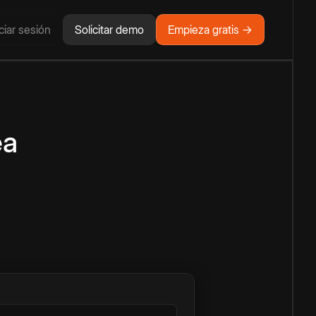
iciar sesión
Solicitar demo
Empieza gratis →
ea