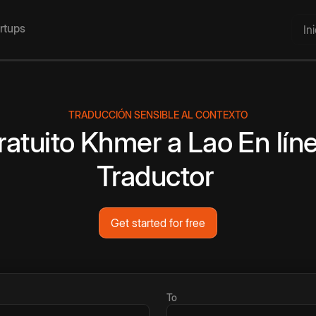
artups
In
TRADUCCIÓN SENSIBLE AL CONTEXTO
ratuito
Khmer
a
Lao
En lín
Traductor
Get started for free
To