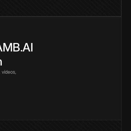
CAMB.AI
n
 vídeos,