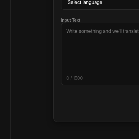
Input Text
0
/ 1500