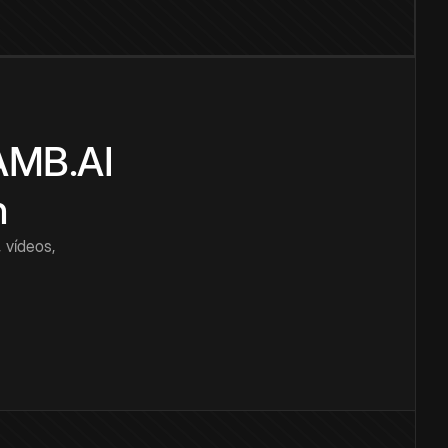
CAMB.AI
n
 vídeos,