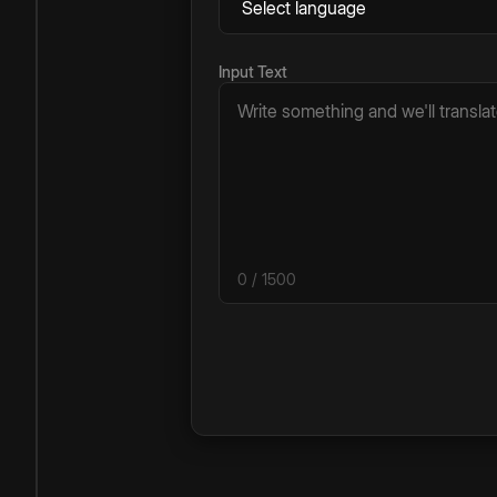
Input Text
0
/ 1500