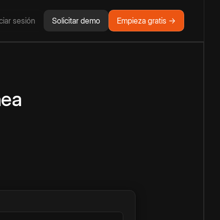
iciar sesión
Solicitar demo
Empieza gratis →
nea