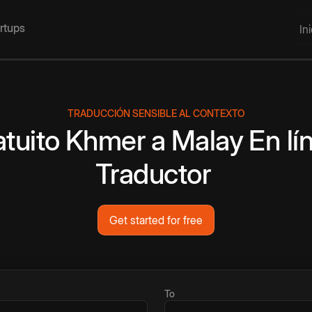
artups
In
TRADUCCIÓN SENSIBLE AL CONTEXTO
tuito
Khmer
a
Malay
En lí
Traductor
Get started for free
To