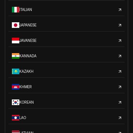
ITALIAN
JAPANESE
JAVANESE
KANNADA
KAZAKH
KHMER
KOREAN
LAO