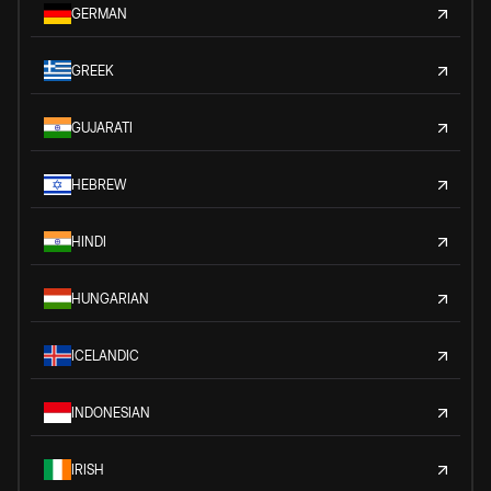
GERMAN
GREEK
GUJARATI
HEBREW
HINDI
HUNGARIAN
ICELANDIC
INDONESIAN
IRISH