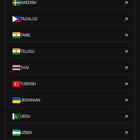
SWEDISH
TAGALOG
TAMIL
TELUGU
THAI
TURKISH
UKRAINIAN
URDU
UZBEK