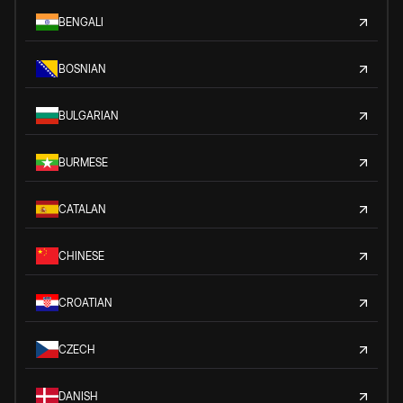
BENGALI
BOSNIAN
BULGARIAN
BURMESE
CATALAN
CHINESE
CROATIAN
CZECH
DANISH