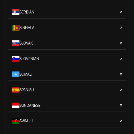
SERBIAN
SINHALA
SLOVAK
SLOVENIAN
SOMALI
SPANISH
SUNDANESE
SWAHILI